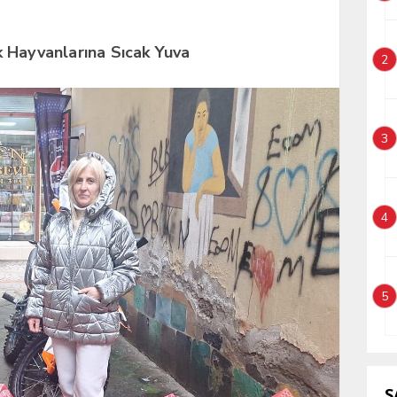
 Hayvanlarına Sıcak Yuva
2
3
4
5
S