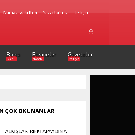
Namaz Vakitleri
Yazarlarımız
İletişim
Borsa
Eczaneler
Gazeteler
Canlı
Nöbetçi
Manşet
N ÇOK OKUNANLAR
ALKIŞLAR, RIFKI APAYDIN’A