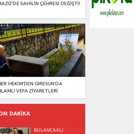
RAZİZ’DE SAHİLİN ÇEHRESİ DEĞİŞTİ!
ER HEKİM’DEN GİRESUN’DA
LAMLI VEFA ZİYARETLERİ
ON DAKİKA
BULANCAKLI