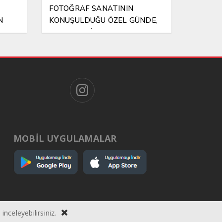
FOTOĞRAF SANATININ
N
KONUŞULDUĞU ÖZEL GÜNDE,
NA EL
ANLAMLI BİR VEFA
MOBİL UYGULAMALAR
inceleyebilirsiniz.
ı