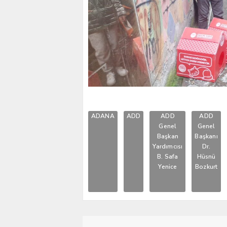
ADANA
ADD
ADD
ADD
Genel
Genel
Başkan
Başkanı
Yardımcısı
Dr.
B. Safa
Hüsnü
Yenice
Bozkurt