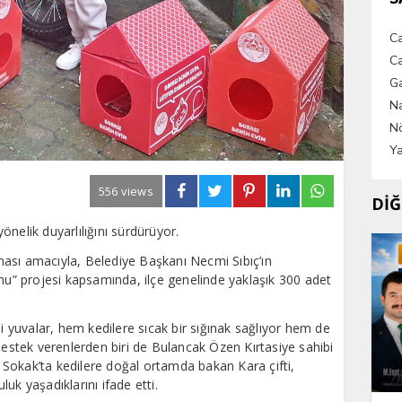
C
Ca
G
Na
Nö
Ya
556 views
DİĞ
nelik duyarlılığını sürdürüyor.
ası amacıyla, Belediye Başkanı Necmi Sıbıç’ın
onu” projesi kapsamında, ilçe genelinde yaklaşık 300 adet
li yuvalar, hem kedilere sıcak bir sığınak sağlıyor hem de
destek verenlerden biri de Bulancak Özen Kırtasiye sahibi
Sokak’ta kedilere doğal ortamda bakan Kara çifti,
uk yaşadıklarını ifade etti.