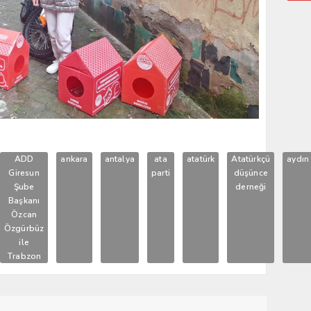
ADD
ankara
antalya
ata
atatürk
Atatürkçü
aydın
Giresun
parti
düşünce
Şube
derneği
Başkanı
Özcan
Özgürbüz
ile
Trabzon