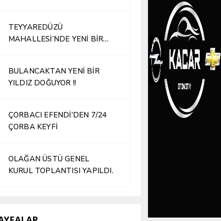
TEYYAREDÜZÜ
MAHALLESİ’NDE YENİ BİR
İŞLETME HİZMETE AÇILDI
BULANCAKTAN YENİ BİR
YILDIZ DOĞUYOR !!
ÇORBACI EFENDİ’DEN 7/24
ÇORBA KEYFİ
OLAĞAN ÜSTÜ GENEL
KURUL TOPLANTISI YAPILDI.
AYFALAR