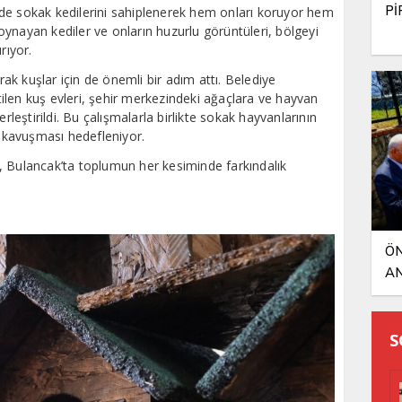
Pİ
de sokak kedilerini sahiplenerek hem onları koruyor hem
ynayan kediler ve onların huzurlu görüntüleri, bölgeyi
rıyor.
arak kuşlar için de önemli bir adım attı. Belediye
ilen kuş evleri, şehir merkezindeki ağaçlara ve hayvan
rleştirildi. Bu çalışmalarla birlikte sokak hayvanlarının
a kavuşması hedefleniyor.
, Bulancak’ta toplumun her kesiminde farkındalık
ÖN
AN
S