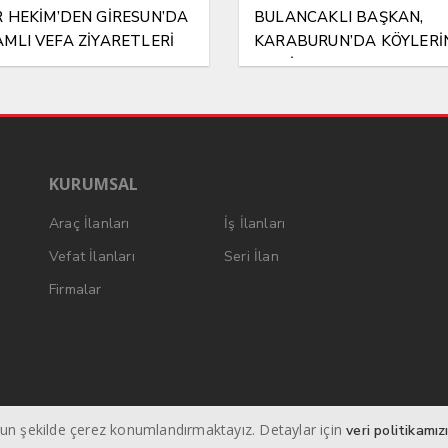
 HEKİM’DEN GİRESUN’DA
BULANCAKLI BAŞKAN,
MLI VEFA ZİYARETLERİ
KARABURUN’DA KÖYLERİ
BAZ İSTASYONU SORUNU
ATTI!
KURUMSAL
Araç İlanları
İş İlanları
Vefat İlanları
Seri İlan
Firmalar
ygun şekilde çerez konumlandırmaktayız. Detaylar için
veri politikamız