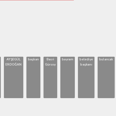
AYŞEGÜL
başkan
Basri
bayram
belediye
bulancak
ERDOĞAN
Gürsoy
başkanı