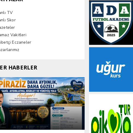
anlı TV
nlı Skor
azeteler
maz Vakitleri
betçi Eczaneler
zarlarımız
ER HABERLER