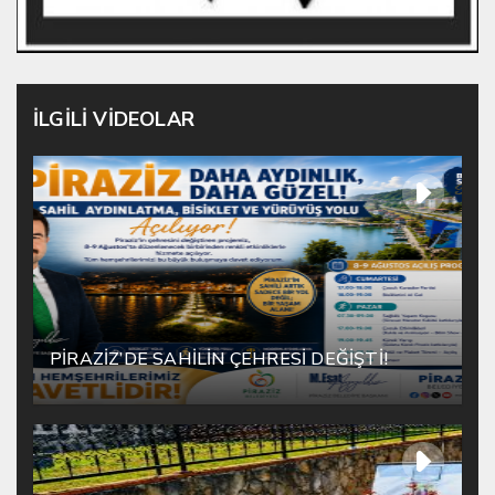
İLGİLİ VİDEOLAR
PİRAZİZ’DE SAHİLİN ÇEHRESİ DEĞİŞTİ!