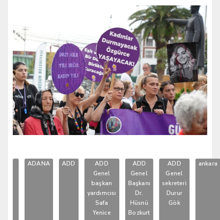
ADANA
ADD
ADD
ADD
ADD
ankara
Genel
Genel
Genel
başkan
Başkanı
sekreteri
yardımcısı
Dr.
Durur
Safa
Hüsnü
Gök
Yenice
Bozkurt