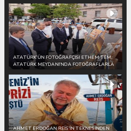
ATATÜRK’ÜN FOTOĞRAFÇISI ETHEM TEM,
ATATÜRK MEYDANI’NDA FOTOĞRAFLARLA
YAŞATILIYOR
AHMET ERDOĞAN REİS’İN TEKNESİNDEN