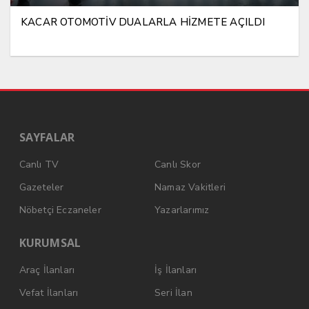
KACAR OTOMOTİV DUALARLA HİZMETE AÇILDI
SAYFALAR
Canlı TV
Canlı Skor
Gazeteler
Namaz Vakitleri
Nöbetçi Eczaneler
Yazarlarımız
KURUMSAL
Araç İlanları
İş İlanları
Vefat İlanları
Seri İlan