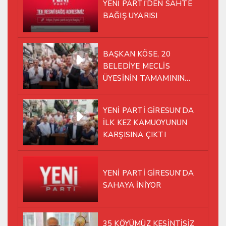
YENİ PARTİ’DEN SAHTE
BAĞIŞ UYARISI
BAŞKAN KÖSE, 20
BELEDİYE MECLİS
ÜYESİNİN TAMAMININ
YENİ PARTİ ÇATISI
ALTINDA AYNI YOLDA
YENİ PARTİ GİRESUN’DA
YÜRÜMEYE KARAR VERDİK
İLK KEZ KAMUOYUNUN
KARŞISINA ÇIKTI
YENİ PARTİ GİRESUN’DA
SAHAYA İNİYOR
35 KÖYÜMÜZ KESİNTİSİZ