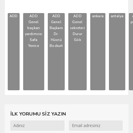
ADD
ADD
ADD
ADD
ankara
antalya
Genel
Genel
Genel
p
başkan
Başkanı
sekreteri
yardımcısı
Dr.
Durur
Safa
Hüsnü
Gök
Yenice
Bozkurt
İLK YORUMU SİZ YAZIN