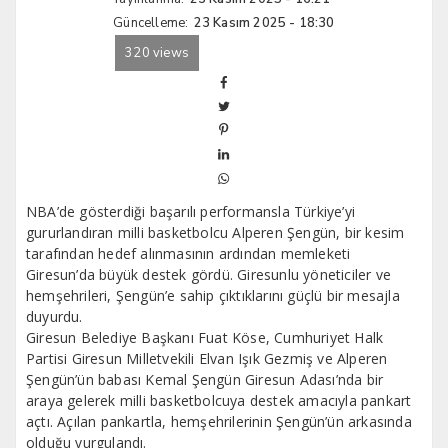
Güncelleme:
23 Kasım 2025 - 18:30
320 views
NBA’de gösterdiği başarılı performansla Türkiye’yi
gururlandıran milli basketbolcu Alperen Şengün, bir kesim
tarafından hedef alınmasının ardından memleketi
Giresun’da büyük destek gördü. Giresunlu yöneticiler ve
hemşehrileri, Şengün’e sahip çıktıklarını güçlü bir mesajla
duyurdu.
Giresun Belediye Başkanı Fuat Köse, Cumhuriyet Halk
Partisi Giresun Milletvekili Elvan Işık Gezmiş ve Alperen
Şengün’ün babası Kemal Şengün Giresun Adası’nda bir
araya gelerek milli basketbolcuya destek amacıyla pankart
açtı. Açılan pankartla, hemşehrilerinin Şengün’ün arkasında
olduğu vurgulandı.