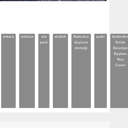
ankara
antalya
ata
atatürk
Atatürkçü
aydın
Aydınder
parti
düşünce
Belde
derneği
Belediye
Başkanı
Nuri
Demir