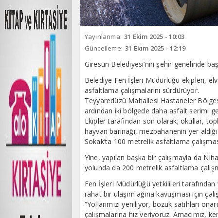
Yayınlanma:
31 Ekim 2025 - 10:03
Güncelleme:
31 Ekim 2025 - 12:19
Giresun Belediyesi’nin şehir genelinde baş
Belediye Fen İşleri Müdürlüğü ekipleri, el
asfaltlama çalışmalarını sürdürüyor.
Teyyaredüzü Mahallesi Hastaneler Bölges
ardından iki bölgede daha asfalt serimi ge
Ekipler tarafından son olarak; okullar, topl
hayvan barınağı, mezbahanenin yer aldığı
Sokak’ta 100 metrelik asfaltlama çalışması
Yine, yapılan başka bir çalışmayla da Ni
yolunda da 200 metrelik asfaltlama çalışma
Fen İşleri Müdürlüğü yetkilileri tarafında
rahat bir ulaşım ağına kavuşması için çal
“Yollarımızı yeniliyor, bozuk satıhları ona
çalışmalarına hız veriyoruz. Amacımız, ke