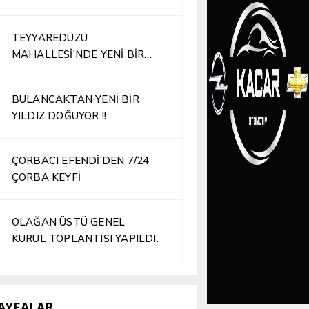
TEYYAREDÜZÜ
MAHALLESİ’NDE YENİ BİR
İŞLETME HİZMETE AÇILDI
BULANCAKTAN YENİ BİR
YILDIZ DOĞUYOR !!
ÇORBACI EFENDİ’DEN 7/24
ÇORBA KEYFİ
OLAĞAN ÜSTÜ GENEL
KURUL TOPLANTISI YAPILDI.
AYFALAR