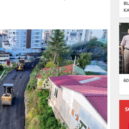
BU
KA
OL
60
S