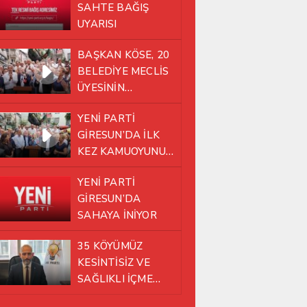
SAHTE BAĞIŞ
UYARISI
BAŞKAN KÖSE, 20
BELEDİYE MECLİS
ÜYESİNİN
TAMAMININ YENİ
YENİ PARTİ
PARTİ ÇATISI
GİRESUN’DA İLK
ALTINDA AYNI
KEZ KAMUOYUNUN
YOLDA YÜRÜMEYE
KARŞISINA ÇIKTI
KARAR VERDİK
YENİ PARTİ
GİRESUN’DA
SAHAYA İNİYOR
35 KÖYÜMÜZ
KESİNTİSİZ VE
SAĞLIKLI İÇME
SUYUNA