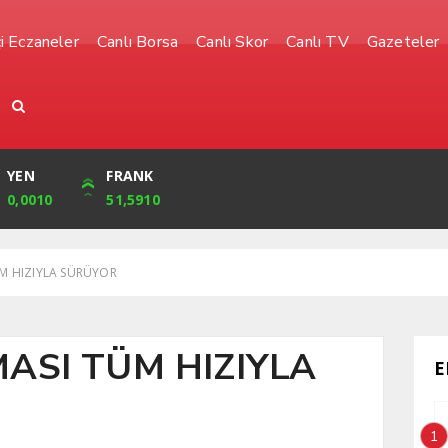
i Eczaneler
Canlı Borsa
Canlı Skor
Canlı TV
Gazeteler
YEN
CUMHURİYET
FRANK
BIST
0,0010
32,239,00
51,5910
1.485,00
ÜM HIZIYLA SÜRÜYOR
MASI TÜM HIZIYLA
E
1