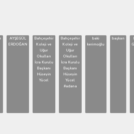
e
AYŞEGÜL
Bahçeşehir
Bahçeşehir
baki
başkan
ERDOĞAN
Koleji ve
Koleji ve
kerimoğlu
G
Uğur
Uğur
Okulları
Okulları
İcra Kurulu
İcra Kurulu
Başkanı
Başkanı
Hüseyin
Hüseyin
Yücel
Yücel
#adana