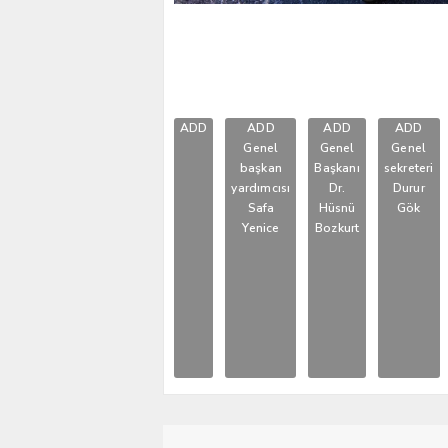
ADD
ADD
ADD
ADD
Genel
Genel
Genel
başkan
Başkanı
sekreteri
yardımcısı
Dr.
Durur
Safa
Hüsnü
Gök
Yenice
Bozkurt