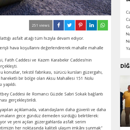
C
Ca
251 views
G
Na
lattığı asfalt atağı tüm hızıyla devam ediyor.
Nö
verişli hava koşullarını değerlendirerek mahalle mahalle
Ya
i, Fatih Caddesi ve Kazım Karabekir Caddesi’nin
DİĞ
rçekleşti.
u konutlar, tekstil fabrikası, sürücü kursları güzergahı,
 hareketli bir bölge olan Aksu Mahallesi 151 Nolu
 yapıldı.
hatbey Caddesi ile Romancı Güzide Sabri Sokak bağlantı
sı gerçekleştirildi.
n yapılan açıklamada, vatandaşların daha güvenli ve daha
ışmaların gece gündüz demeden sürdüğü belirtilerek:
rıyor ve yeni açılan güzergahlarda asfalt serim
ntimizin her noktasında kaliteli ulaşım imkânı sunmak”