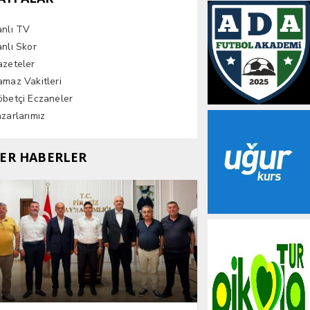
anlı TV
nlı Skor
azeteler
maz Vakitleri
betçi Eczaneler
zarlarımız
ER HABERLER