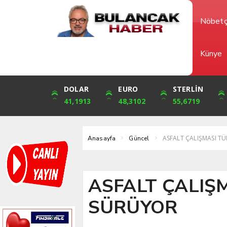
Nöbetç
Künye
DOLAR
ONS
EURO
ALTIN
STERLİN
ÇEYREK
41,1913
3,587,31
48,3102
4,756,89
55,6719
7,777,52
ASFALT ÇALIŞMASI T
Anasayfa
Güncel
ASFALT ÇALIŞ
SÜRÜYOR