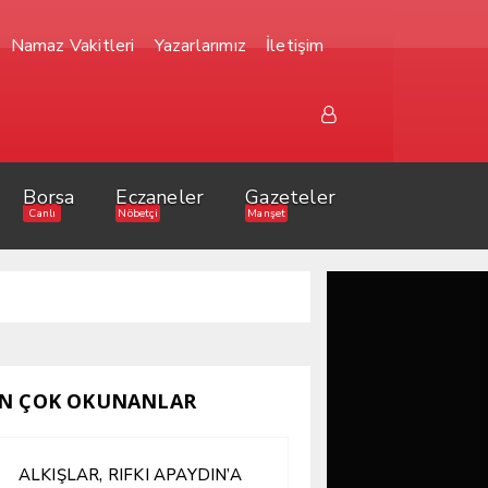
Namaz Vakitleri
Yazarlarımız
İletişim
Borsa
Eczaneler
Gazeteler
Canlı
Nöbetçi
Manşet
N ÇOK OKUNANLAR
ALKIŞLAR, RIFKI APAYDIN’A