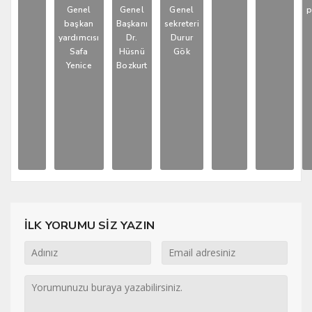
Genel
Genel
Genel
p
başkan
Başkanı
sekreteri
yardımcısı
Dr.
Durur
Safa
Hüsnü
Gök
Yenice
Bozkurt
İLK YORUMU SİZ YAZIN