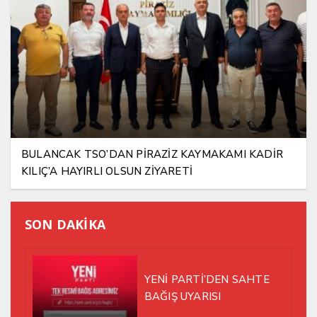
BULANCAK TSO’DAN PİRAZİZ KAYMAKAMI KADİR
KILIÇ’A HAYIRLI OLSUN ZİYARETİ
SON DAKİKA
YENİ PARTİ’DEN SAHTE
BAĞIŞ UYARISI