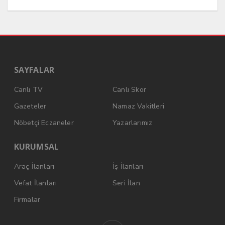
SAYFALAR
Canlı TV
Canlı Skor
Gazeteler
Namaz Vakitleri
Nöbetçi Eczaneler
Yazarlarımız
KURUMSAL
Araç İlanları
İş İlanları
Vefat İlanları
Seri İlan
Firmalar