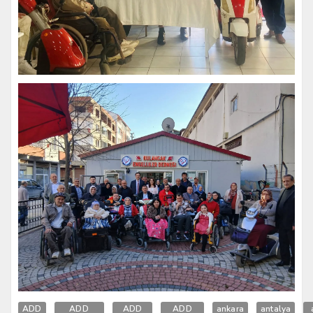
ADD
ADD
ADD
ADD
ankara
antalya