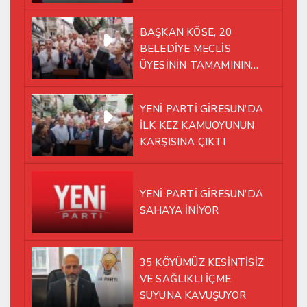
BAŞKAN KÖSE, 20
BELEDİYE MECLİS
ÜYESİNİN TAMAMININ
YENİ PARTİ ÇATISI
ALTINDA AYNI YOLDA
YENİ PARTİ GİRESUN’DA
YÜRÜMEYE KARAR VERDİK
İLK KEZ KAMUOYUNUN
KARŞISINA ÇIKTI
YENİ PARTİ GİRESUN’DA
SAHAYA İNİYOR
35 KÖYÜMÜZ KESİNTİSİZ
VE SAĞLIKLI İÇME
SUYUNA KAVUŞUYOR