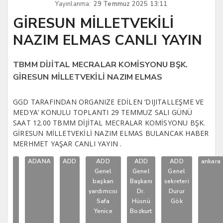
Yayınlanma:
29 Temmuz 2025 13:11
GİRESUN MİLLETVEKİLİ
NAZIM ELMAS CANLI YAYIN
TBMM DİJİTAL MECRALAR KOMİSYONU BŞK.
GİRESUN MİLLETVEKİLİ NAZIM ELMAS
GGD TARAFINDAN ORGANIZE EDİLEN ‘DIJITALLEŞME VE
MEDYA’ KONULU TOPLANTI 29 TEMMUZ SALI GÜNÜ
SAAT 12.00 TBMM DİJİTAL MECRALAR KOMİSYONU BŞK.
GİRESUN MİLLETVEKİLİ NAZIM ELMAS BULANCAK HABER
MERHMET YAŞAR CANLI YAYIN .
ADANA
ADD
ADD
ADD
ADD
ankara
Genel
Genel
Genel
başkan
Başkanı
sekreteri
yardımcısı
Dr.
Durur
Safa
Hüsnü
Gök
Yenice
Bozkurt