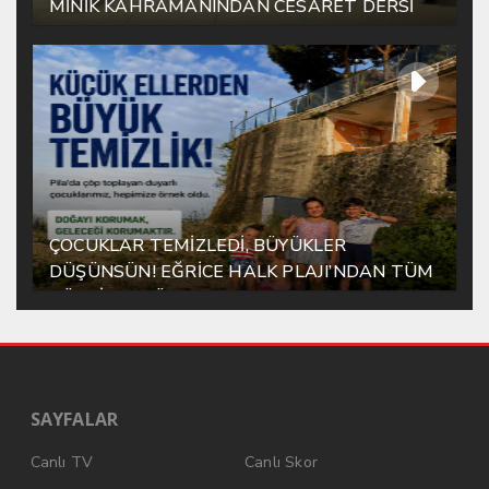
MİNİK KAHRAMANINDAN CESARET DERSİ
ÇOCUKLAR TEMİZLEDİ, BÜYÜKLER
DÜŞÜNSÜN! EĞRİCE HALK PLAJI’NDAN TÜM
TÜRKİYE’YE ÖRNEK MESAJ
SAYFALAR
Canlı TV
Canlı Skor