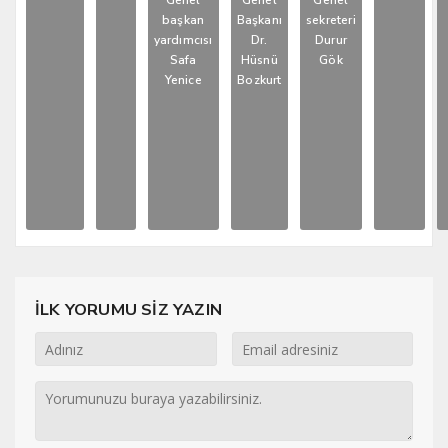
Genel
Genel
Genel
başkan
Başkanı
sekreteri
yardımcısı
Dr.
Durur
Safa
Hüsnü
Gök
Yenice
Bozkurt
İLK YORUMU SİZ YAZIN