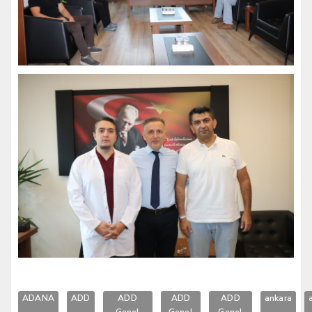
ADANA
ADD
ADD
ADD
ADD
ankara