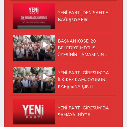
ATTI!
YENİ PARTİ’DEN SAHTE
BAĞIŞ UYARISI
BAŞKAN KÖSE, 20
BELEDİYE MECLİS
ÜYESİNİN TAMAMININ
YENİ PARTİ ÇATISI
ALTINDA AYNI YOLDA
YENİ PARTİ GİRESUN’DA
YÜRÜMEYE KARAR VERDİK
İLK KEZ KAMUOYUNUN
KARŞISINA ÇIKTI
YENİ PARTİ GİRESUN’DA
SAHAYA İNİYOR