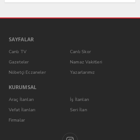
SAYFALAR
Canlı TV
Canlı Skor
Gazeteler
Namaz Vakitleri
Nöbetçi Eczaneler
Yazarlarımız
KURUMSAL
Araç İlanları
İş İlanları
Vefat İlanları
Seri İlan
Firmalar