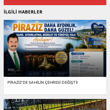
İLGİLİ HABERLER
PİRAZİZ’DE SAHİLİN ÇEHRESİ DEĞİŞTİ!