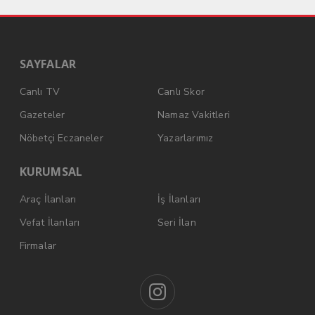
SAYFALAR
Canlı TV
Canlı Skor
Gazeteler
Namaz Vakitleri
Nöbetçi Eczaneler
Yazarlarımız
KURUMSAL
Araç İlanları
İş İlanları
Vefat İlanları
Seri İlan
Firmalar