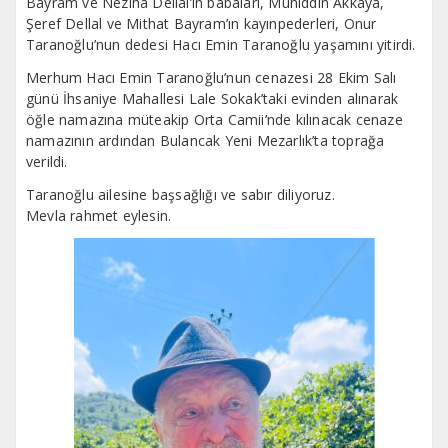
Bayram ve Neziha Dellal’ın babaları, Muhiddin Akkaya,
Şeref Dellal ve Mithat Bayram’ın kayınpederleri, Onur
Taranoğlu’nun dedesi Hacı Emin Taranoğlu yaşamını yitirdi.
Merhum Hacı Emin Taranoğlu’nun cenazesi 28 Ekim Salı
günü İhsaniye Mahallesi Lale Sokak’taki evinden alınarak
öğle namazına müteakip Orta Camii’nde kılınacak cenaze
namazının ardından Bulancak Yeni Mezarlık’ta toprağa
verildi.
Taranoğlu ailesine başsağlığı ve sabır diliyoruz.
Mevla rahmet eylesin.