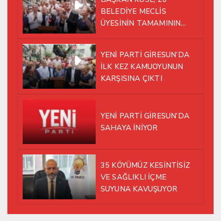
BELEDİYE MECLİS
ÜYESİNİN TAMAMININ
YENİ PARTİ ÇATISI
ALTINDA AYNI YOLDA
YENİ PARTİ GİRESUN’DA
YÜRÜMEYE KARAR VERDİK
İLK KEZ KAMUOYUNUN
KARŞISINA ÇIKTI
YENİ PARTİ GİRESUN’DA
SAHAYA İNİYOR
35 KÖYÜMÜZ KESİNTİSİZ
VE SAĞLIKLI İÇME
SUYUNA KAVUŞUYOR