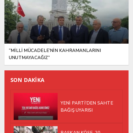
“MİLLİ MÜCADELE’NİN KAHRAMANLARINI
UNUTMAYACAĞIZ”
SON DAKİKA
YENİ PARTİ’DEN SAHTE
BAĞIŞ UYARISI
BAŞKAN KÖSE, 20