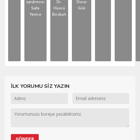
yardımcısı
Dr.
Durur
Safa
Hüsnü
Gök
Yenice
Bozkurt
İLK YORUMU SİZ YAZIN