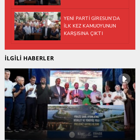
YENİ PARTİ ÇATISI
ALTINDA AYNI YOLDA
YENİ PARTİ GİRESUN’DA
YÜRÜMEYE KARAR VERDİK
İLK KEZ KAMUOYUNUN
KARŞISINA ÇIKTI
İLGİLİ HABERLER