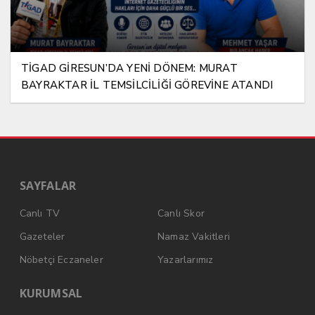
TİGAD GİRESUN’DA YENİ DÖNEM: MURAT
BAYRAKTAR İL TEMSİLCİLİĞİ GÖREVİNE ATANDI
SAYFALAR
Canlı TV
Canlı Skor
Gazeteler
Namaz Vakitleri
Nöbetçi Eczaneler
Yazarlarımız
KURUMSAL