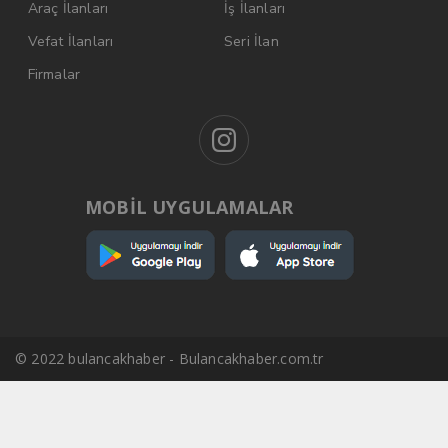
Araç İlanları
İş İlanları
Vefat İlanları
Seri İlan
Firmalar
MOBİL UYGULAMALAR
© 2022 bulancakhaber - Bulancakhaber.com.tr