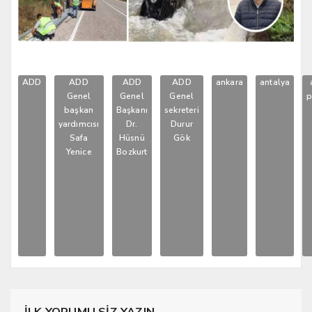
ADD
ADD
ADD
ADD
ankara
antalya
Genel
Genel
Genel
p
başkan
Başkanı
sekreteri
yardımcısı
Dr.
Durur
Safa
Hüsnü
Gök
Yenice
Bozkurt
İLK YORUMU SİZ YAZIN