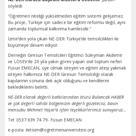
söyledi:
“Öğretmen niteliği yükselmeden eğitim sistemi gelişemez.
Bu proje, Türkiye için sadece bir eğitim reformu değil, aynı
zamanda toplumsal kalkınma hamlesidir.”
İzmir’den yola çıkan NE-DER Türkiye’de temsilcilikleri ile
büyümeye devam ediyor.
Derneğin Giresun Temsilcileri Eğitimci Süleyman Akdemir
ve LÖSEV’de 20 yıla yakın görev yapan sivil toplum neferi
Füsun EMECAN, üye olmak isteyen ve eğitim ateşi yakmak
isteyen halkımıza NE-DER Giresun Temsilciliği olarak
kapılarının sonuna dek açık olduğunu ve kendilerini
beklediklerini belirtti.
NE-DER olarak değerli katkılarından ötürü Bulancak HABER
ve çok değerli sahibi bölgemizin değerli gazetecisi, basın
mensubu Mehmet Yaşar’a içten teşekkürlerimizi sunuyoruz…
Tel: 0537 639 74 79- Füsun EMECAN
e-posta: iletisim@ogretmenuniversitesi.org