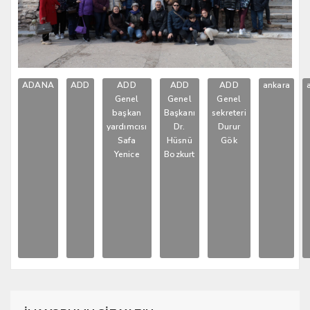
ADANA
ADD
ADD
ADD
ADD
ankara
Genel
Genel
Genel
başkan
Başkanı
sekreteri
yardımcısı
Dr.
Durur
Safa
Hüsnü
Gök
Yenice
Bozkurt