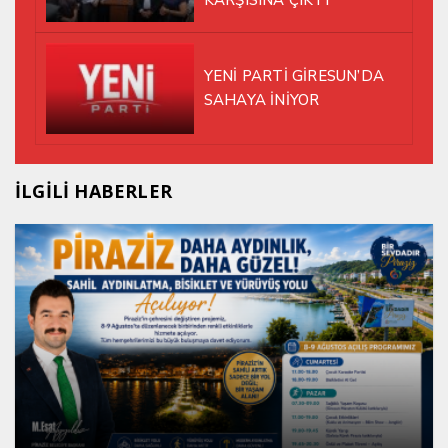
KARŞISINA ÇIKTI
YENİ PARTİ GİRESUN’DA
SAHAYA İNİYOR
İLGİLİ HABERLER