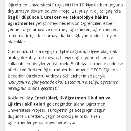
Öğretmen Üniversitesi Projesini tüm Türkiye’de kamuoyuna
duyurmaya devam ediyor. Proje, 21. yüzyılın dijital çağında
özgür düşünceli, üretken ve teknolojiye hâkim
öğretmenler
yetiştirmeyi hedefliyor. Öğrenciler, ezber
yerine sorgulamayı ve üretmeyi öğrenirken; öğretmenler,
toplumla iç içe, kalkınmaya katkı sağlayan önder bireyler
olacaklar.
Günümüzün hızla değişen dijital çağında, bilgiye ulaşmak
artık çok kolay; asıl ihtiyaç, bilgiyi doğru yönetebilen ve
kullanabilen bireyler yetiştirmek. Bu ihtiyacın merkezinde ise
nitelikli ve üretken öğretmenler bulunuyor. OECD Eğitim ve
Beceriler Direktörü Andreas Schleicher’in sözleriyle:
“Dünyanın hiçbir yerinde okul sisteminin niteliği, öğretmen
niteliğinin önüne geçemez.”
K
öklerini
Köy Enstitüleri, İlköğretmen Okulları ve
Eğitim Fakülteleri
geleneğinden alana Öğretmen
Üniversitesi Projesi, Türkiye’nin geleceği için özgür
düşünceli, üretken, çağın teknolojilerini kullanan
öğretmenler yetiştirmeyi hedefliyor.