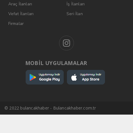
Araç İlanları
İş İlanları
Vefat İlanları
Seri İlan
Firmalar
MOBİL UYGULAMALAR
© 2022 bulancakhaber - Bulancakhaber.com.tr