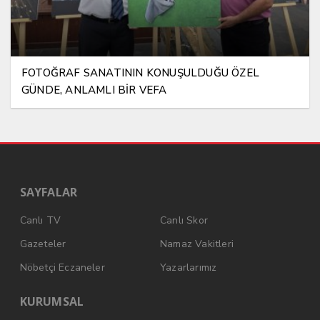
FOTOĞRAF SANATININ KONUŞULDUĞU ÖZEL
GÜNDE, ANLAMLI BİR VEFA
SAYFALAR
Canlı TV
Canlı Skor
Gazeteler
Namaz Vakitleri
Nöbetçi Eczaneler
Yazarlarımız
KURUMSAL