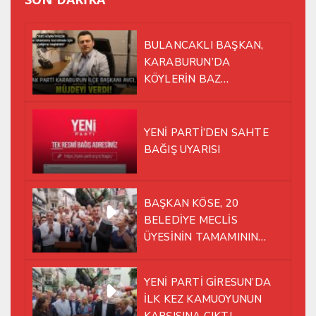
BULANCAKLI BAŞKAN,
KARABURUN’DA
KÖYLERİN BAZ
İSTASYONU SORUNUNA EL
ATTI!
YENİ PARTİ’DEN SAHTE
BAĞIŞ UYARISI
BAŞKAN KÖSE, 20
BELEDİYE MECLİS
ÜYESİNİN TAMAMININ
YENİ PARTİ ÇATISI
ALTINDA AYNI YOLDA
YENİ PARTİ GİRESUN’DA
YÜRÜMEYE KARAR VERDİK
İLK KEZ KAMUOYUNUN