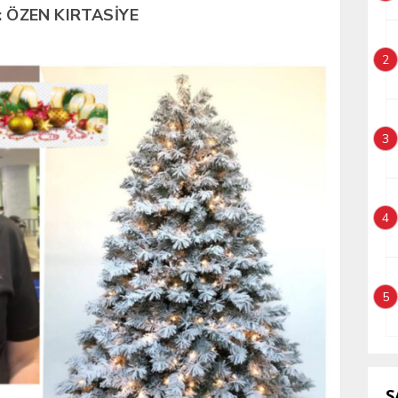
: ÖZEN KIRTASİYE
2
3
4
5
S