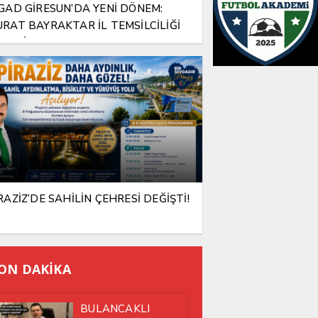
GAD GİRESUN’DA YENİ DÖNEM:
RAT BAYRAKTAR İL TEMSİLCİLİĞİ
REVİNE ATANDI
RAZİZ’DE SAHİLİN ÇEHRESİ DEĞİŞTİ!
ON DAKİKA
BULANCAKLI