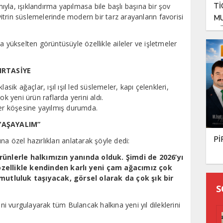
Tİ
yla, ışıklandırma yapılmasa bile başlı başına bir şov
trin süslemelerinde modern bir tarz arayanların favorisi
MU
GÖ
a yükselten görüntüsüyle özellikle aileler ve işletmeler
IRTASİYE
asik ağaçlar, ışıl ışıl led süslemeler, kapı çelenkleri,
ok yeni ürün raflarda yerini aldı.
her köşesine yayılmış durumda.
YAŞAYALIM”
Pİ
a özel hazırlıkları anlatarak şöyle dedi:
 ürünlerle halkımızın yanında olduk. Şimdi de 2026’yı
 özellikle kendinden karlı yeni çam ağacımız çok
e mutluluk taşıyacak, görsel olarak da çok şık bir
S
ini vurgulayarak tüm Bulancak halkına yeni yıl dileklerini