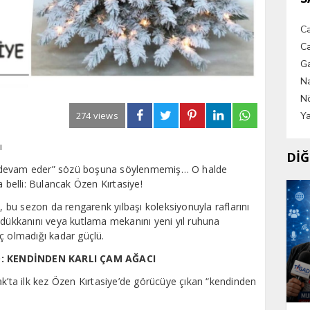
C
Ca
G
Na
Nö
Ya
274 views
ı
DİĞ
yle devam eder” sözü boşuna söylenmemiş… O halde
ota belli: Bulancak Özen Kırtasiye!
e, bu sezon da rengarenk yılbaşı koleksiyonuyla raflarını
ni, dükkanını veya kutlama mekanını yeni yıl ruhuna
ç olmadığı kadar güçlü.
D: KENDİNDEN KARLI ÇAM AĞACI
ak’ta ilk kez Özen Kırtasiye’de görücüye çıkan “kendinden