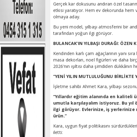
Gerçek kar dokusunu andıran özel tasarımı
etkisi yaratıyor. Hem ev dekorunda hem vi
olmaya aday.
Bu yeni model, yılbaşı atmosferini bir and
tarafından yoğun ilgi görüyor.
BULANCAK’IN YILBAŞI DURAĞI: ÖZEN K
Kendinden karlı çam ağaçlarının yanı sıra kl
masa dekorları, noel figürleri ve daha birç
2026’nın ışıltısı daha şimdiden dükkânın 
“YENİ YILIN MUTLULUĞUNU BİRLİKTE 
İşletme sahibi Ahmet Kara, yılbaşı sezonun
“Yıllardır eğitim alanında en kaliteli
umutla karşılayalım istiyoruz. Bu yıl
ilgi görüyor. Evlerinize, iş yerleriniz
ürün.”
Kara, uygun fiyat politikasını sürdürdükler
iletti: