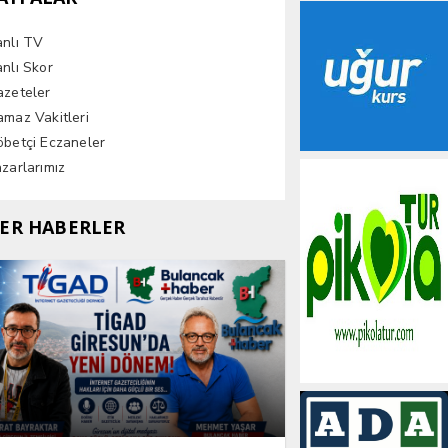
anlı TV
nlı Skor
azeteler
maz Vakitleri
betçi Eczaneler
zarlarımız
ER HABERLER