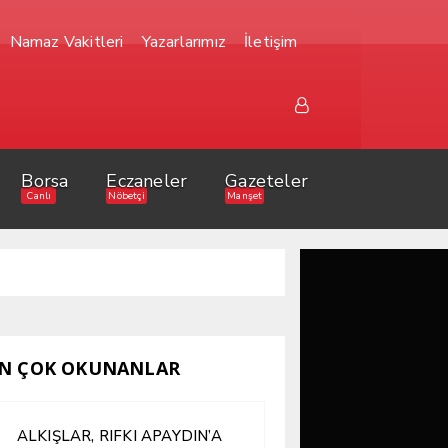
Namaz Vakitleri
Yazarlarımız
İletişim
Borsa
Eczaneler
Gazeteler
Canlı
Nöbetçi
Manşet
N ÇOK OKUNANLAR
ALKIŞLAR, RIFKI APAYDIN’A