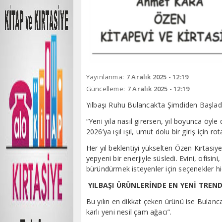
Yayınlanma:
7 Aralık 2025 - 12:19
Güncelleme:
7 Aralık 2025 - 12:19
Yılbaşı Ruhu Bulancak’ta Şimdiden Başlad
“Yeni yıla nasıl girersen, yıl boyunca ö
2026’ya ışıl ışıl, umut dolu bir giriş için r
Her yıl beklentiyi yükselten Özen Kırtasiy
yepyeni bir enerjiyle süsledi. Evini, ofisi
büründürmek isteyenler için seçenekler hi
YILBAŞI ÜRÜNLERİNDE EN YENİ TREN
Bu yılın en dikkat çeken ürünü ise Bulanc
karlı yeni nesil çam ağacı”.