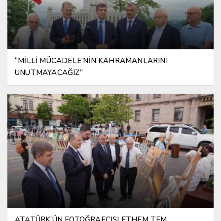
“MİLLİ MÜCADELE’NİN KAHRAMANLARINI
UNUTMAYACAĞIZ”
ATATÜRK’ÜN FOTOĞRAFÇISI ETHEM TEM,