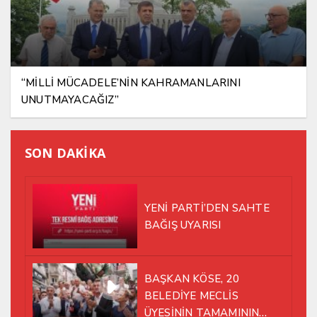
“MİLLİ MÜCADELE’NİN KAHRAMANLARINI
UNUTMAYACAĞIZ”
SON DAKİKA
YENİ PARTİ’DEN SAHTE
BAĞIŞ UYARISI
BAŞKAN KÖSE, 20
BELEDİYE MECLİS
ÜYESİNİN TAMAMININ