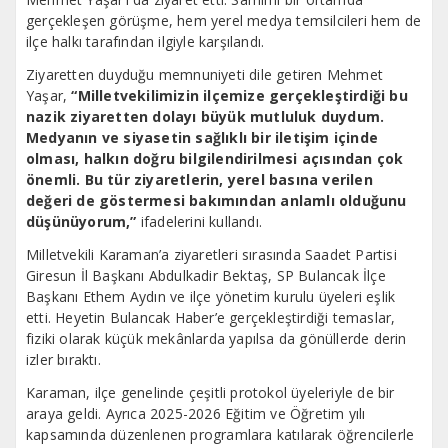
gerçekleşen görüşme, hem yerel medya temsilcileri hem de
ilçe halkı tarafından ilgiyle karşılandı.
Ziyaretten duyduğu memnuniyeti dile getiren Mehmet
Yaşar,
“Milletvekilimizin ilçemize gerçekleştirdiği bu
nazik ziyaretten dolayı büyük mutluluk duydum.
Medyanın ve siyasetin sağlıklı bir iletişim içinde
olması, halkın doğru bilgilendirilmesi açısından çok
önemli. Bu tür ziyaretlerin, yerel basına verilen
değeri de göstermesi bakımından anlamlı olduğunu
düşünüyorum,”
ifadelerini kullandı.
Milletvekili Karaman’a ziyaretleri sırasında Saadet Partisi
Giresun İl Başkanı Abdulkadir Bektaş, SP Bulancak İlçe
Başkanı Ethem Aydın ve ilçe yönetim kurulu üyeleri eşlik
etti. Heyetin Bulancak Haber’e gerçekleştirdiği temaslar,
fiziki olarak küçük mekânlarda yapılsa da gönüllerde derin
izler bıraktı.
Karaman, ilçe genelinde çeşitli protokol üyeleriyle de bir
araya geldi. Ayrıca 2025-2026 Eğitim ve Öğretim yılı
kapsamında düzenlenen programlara katılarak öğrencilerle