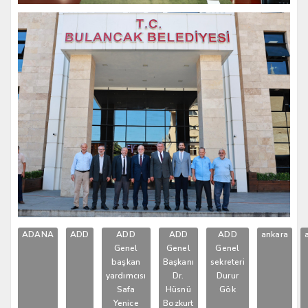
ADANA
ADD
ADD
ADD
ADD
ankara
Genel
Genel
Genel
başkan
Başkanı
sekreteri
yardımcısı
Dr.
Durur
Safa
Hüsnü
Gök
Yenice
Bozkurt