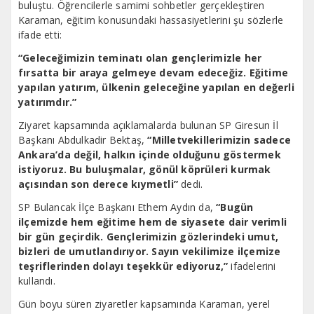
buluştu. Öğrencilerle samimi sohbetler gerçekleştiren
Karaman, eğitim konusundaki hassasiyetlerini şu sözlerle
ifade etti:
“Geleceğimizin teminatı olan gençlerimizle her
fırsatta bir araya gelmeye devam edeceğiz. Eğitime
yapılan yatırım, ülkenin geleceğine yapılan en değerli
yatırımdır.”
Ziyaret kapsamında açıklamalarda bulunan SP Giresun İl
Başkanı Abdulkadir Bektaş,
“Milletvekillerimizin sadece
Ankara’da değil, halkın içinde olduğunu göstermek
istiyoruz. Bu buluşmalar, gönül köprüleri kurmak
açısından son derece kıymetli”
dedi.
SP Bulancak İlçe Başkanı Ethem Aydın da,
“Bugün
ilçemizde hem eğitime hem de siyasete dair verimli
bir gün geçirdik. Gençlerimizin gözlerindeki umut,
bizleri de umutlandırıyor. Sayın vekilimize ilçemize
teşriflerinden dolayı teşekkür ediyoruz,”
ifadelerini
kullandı.
Gün boyu süren ziyaretler kapsamında Karaman, yerel