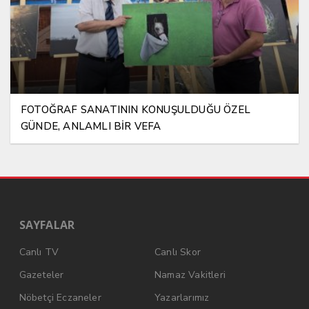
FOTOĞRAF SANATININ KONUŞULDUĞU ÖZEL
GÜNDE, ANLAMLI BİR VEFA
SAYFALAR
Canlı TV
Canlı Skor
Gazeteler
Namaz Vakitleri
Nöbetçi Eczaneler
Yazarlarımız