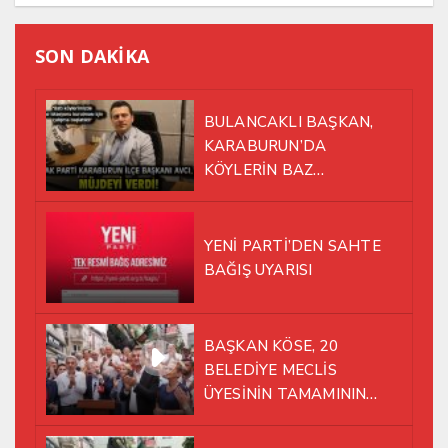
SON DAKİKA
BULANCAKLI BAŞKAN,
KARABURUN’DA
KÖYLERİN BAZ
İSTASYONU SORUNUNA EL
ATTI!
YENİ PARTİ’DEN SAHTE
BAĞIŞ UYARISI
BAŞKAN KÖSE, 20
BELEDİYE MECLİS
ÜYESİNİN TAMAMININ
YENİ PARTİ ÇATISI
ALTINDA AYNI YOLDA