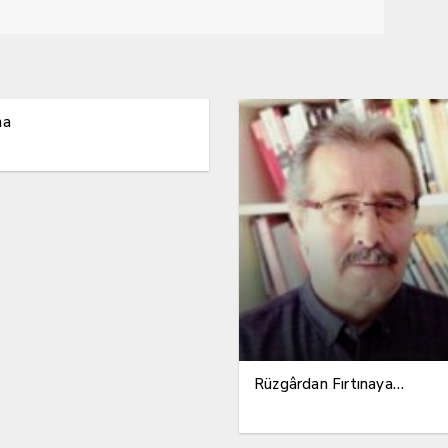
ma
Rüzgârdan Fırtınaya…