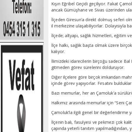
Kışın Eğribel Geçidi geçiliyor. Fakat Çam
ancak Gümüşhane ve Sivas üzerinden ulaşı
İlçeden Giresun’a direkt dolmuş seferi ol
il merkezine ulaşabiliyorlar. Dolayısıyla ba
İlçede; altyapı, sağlık hizmetleri, eğitim v
İlçe halkı, sağlık başta olmak üzere birço
kalıyor.
İlimizdeki idarecilerin birçoğu sadece Bal F
gitmeden görev sürelerini dolduruyor.
Diğer ilçelere göre birçok imkandan mahru
içinde görev yapıyorlar. Fırsatını buldukla
Bazı memurlar, her an Çamoluk’a sürülürü
Halkımız arasında memurlar için “Seni Çam
Çamoluk’la ilgili genel bir değerlendirme 
İlçenin balı, fasulyesi ve pekmezi çok kali
çapında yeterli tanıtım yapılmadığından, y