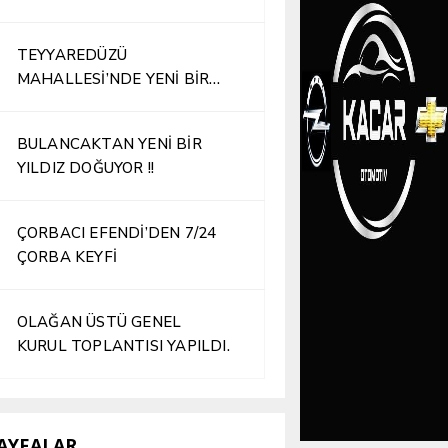
TEYYAREDÜZÜ
MAHALLESİ’NDE YENİ BİR
İŞLETME HİZMETE AÇILDI
BULANCAKTAN YENİ BİR
YILDIZ DOĞUYOR !!
ÇORBACI EFENDİ’DEN 7/24
ÇORBA KEYFİ
OLAĞAN ÜSTÜ GENEL
KURUL TOPLANTISI YAPILDI.
AYFALAR