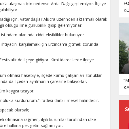
FO
oluk’a ulaşmak için nedense Arda Dağı geçilemiyor. İlçeye
labiliyor.
KO
AN
madığı için, vatandaşlar Alucra üzerinden aktarmalı olarak
ğlı olduğu iline günübirlik gidip gelemiyorlar.
e istihdam alanında ciddi eksiklikler bulunuyor.
k ihtiyacını karşılamak için Erzincan’a gitmek zorunda
estivali’nde ilçeye gidiyor. Kimi idarecilerde ilçeye
m olması hasebiyle, ilçede kamu çalışanları zorluklar
“M
rında da ilçeden ayrılmanın çaresine bakıyorlar.
K
m kaygısı taşıyor.
oluk’a sürdürürüm.” ifadesi darb-ı-mesel halindedir.
S
yapacak olursak;
teli olmasına rağmen, ilgili kurumlar tarafından ülke
öre halkına pek getiri sağlamıyor.