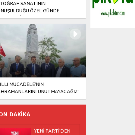
TOĞRAF SANATININ
NUŞULDUĞU ÖZEL GÜNDE,
LAMLI BİR VEFA
İLLİ MÜCADELE’NİN
AHRAMANLARINI UNUTMAYACAĞIZ”
ON DAKİKA
YENİ PARTİ’DEN