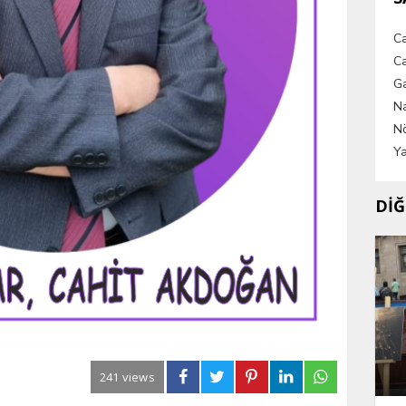
C
Ca
G
Na
Nö
Ya
DİĞ
241 views