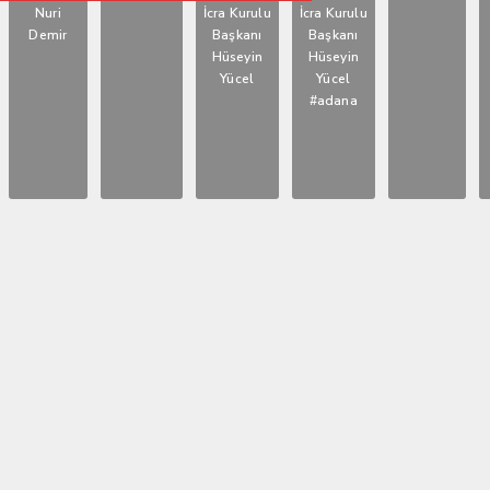
KAVUŞUYOR
Nuri
İcra Kurulu
İcra Kurulu
Demir
Başkanı
Başkanı
Hüseyin
Hüseyin
Yücel
Yücel
#adana