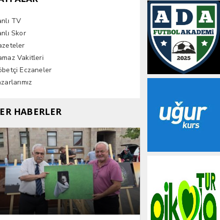
anlı TV
nlı Skor
azeteler
maz Vakitleri
betçi Eczaneler
zarlarımız
ER HABERLER