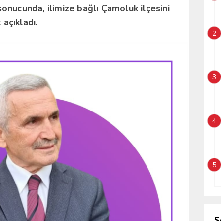
nucunda, ilimize bağlı Çamoluk ilçesini
 açıkladı.
2
3
4
5
S