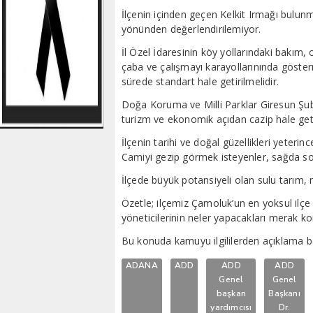
İlçenin içinden geçen Kelkit Irmağı bulun
yönünden değerlendirilemiyor.
İl Özel İdaresinin köy yollarındaki bakım,
çaba ve çalışmayı karayollarınında göste
sürede standart hale getirilmelidir.
Doğa Koruma ve Milli Parklar Giresun Şub
turizm ve ekonomik açıdan cazip hale get
İlçenin tarihi ve doğal güzellikleri yeterinc
Camiyi gezip görmek isteyenler, sağda so
İlçede büyük potansiyeli olan sulu tarım, m
Özetle; ilçemiz Çamoluk’un en yoksul ilçe 
yöneticilerinin neler yapacakları merak k
Bu konuda kamuyu ilgililerden açıklama b
ADANA
ADD
ADD
ADD
Genel
Genel
başkan
Başkanı
yardımcısı
Dr.