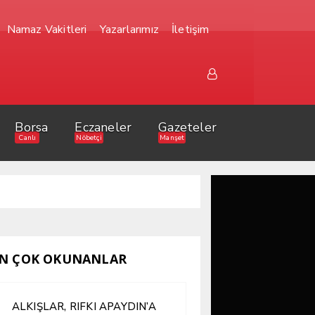
Namaz Vakitleri
Yazarlarımız
İletişim
Borsa
Eczaneler
Gazeteler
Canlı
Nöbetçi
Manşet
N ÇOK OKUNANLAR
ALKIŞLAR, RIFKI APAYDIN’A