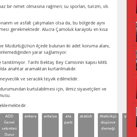
maz bir nimet olmasına rağmen; su sporları, turizm, vb.
 onarım ve asfalt çalışmaları olsa da, bu bölgede aynı
rmesi gerekmektedir. Alucra Çamoluk karayolu en kısa
e Müdürlüğü’nün ilçede bulunan iki adet koruma alanı,
irilemediğinden yarar sağlamıyor.
e tanıtılmıyor. Tarihi Bektaş Bey Camisinin kapısı kilitli.
lda anahtar aramaktan kurtarılmalıdır.
eyvecilik ve seracılık teşvik edilmelidir.
durumundan kurtulabilmesi için, ilimiz siyasetçileri ve
onusu.
eklemektedir.
ADD
ankara
antalya
ata
atatürk
Atatürkçü
aydın
Genel
parti
düşünce
sekreteri
derneği
Durur