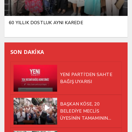
60 YILLIK DOSTLUK AYNI KAREDE
SON DAKİKA
YENİ PARTİ’DEN SAHTE
BAĞIŞ UYARISI
BAŞKAN KÖSE, 20
BELEDİYE MECLİS
ÜYESİNİN TAMAMININ
YENİ PARTİ ÇATISI