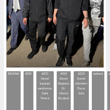
ADANA
ADD
ADD
ADD
ADD
ankara
Genel
Genel
Genel
başkan
Başkanı
sekreteri
yardımcısı
Dr.
Durur
Safa
Hüsnü
Gök
Yenice
Bozkurt