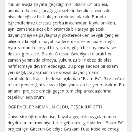
“Bu anlayışla hayata geçirdiğimiz “Bizim Ev” projesi,
adından da anlaşılacağı gibi sizlerin kendinizi evinizde
hissedeceğiniz bir buluşma noktası olacak. Burada
öğrencilerimiz ücretsiz çorba imkanından faydalanırken,
aynı zamanda sıcak bir ortamda bir araya gelecek,
dayanışmayı ve paylaşmayı gösterecekler. Sevgili gençler;
biliyoruz ki eğitim hayatı sadece derslerden ibaret değil.
Aynı zamanda sosyal bir yaşam, güçlü bir dayanışma ve
destek gerektirir. Biz de Giresun Belediyesi olarak her
zaman yanınızda olmaya, yükünüzü bir nebze de olsa
hafifletmeye devam edeceğiz. Bu proje sadece bir ikram
yeri değil, paylaşmanın ve sosyal dayanışmanın
sembolüdür. Kapısı herkese açık olan “Bizim Ev”, Giresun’un
misafirperverliğini ve sıcaklığını yansıtan bir yer olacaktır. Bu
anlamlı projede emeği geçen tüm ekip arkadaşlarıma
teşekkür ediyorum”
ÖĞRENCİLER MEMNUN OLDU, TEŞEKKÜR ETTİ
Üniversite öğrencileri ise, hayata geçirilen uygulamadan
duydukları memnuniyeti dile getirerek, geliştirilen “Bizim Ev”
projesi için Giresun Belediye Başkanı Fuat Köse ve emeği