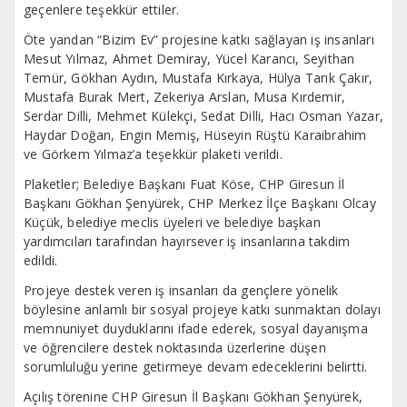
geçenlere teşekkür ettiler.
Öte yandan “Bizim Ev” projesine katkı sağlayan iş insanları
Mesut Yılmaz, Ahmet Demiray, Yücel Karancı, Seyithan
Temür, Gökhan Aydın, Mustafa Kırkaya, Hülya Tarık Çakır,
Mustafa Burak Mert, Zekeriya Arslan, Musa Kırdemir,
Serdar Dilli, Mehmet Külekçi, Sedat Dilli, Hacı Osman Yazar,
Haydar Doğan, Engin Memiş, Hüseyin Rüştü Karaibrahim
ve Görkem Yılmaz’a teşekkür plaketi verildi.
Plaketler; Belediye Başkanı Fuat Köse, CHP Giresun İl
Başkanı Gökhan Şenyürek, CHP Merkez İlçe Başkanı Olcay
Küçük, belediye meclis üyeleri ve belediye başkan
yardımcıları tarafından hayırsever iş insanlarına takdim
edildi.
Projeye destek veren iş insanları da gençlere yönelik
böylesine anlamlı bir sosyal projeye katkı sunmaktan dolayı
memnuniyet duyduklarını ifade ederek, sosyal dayanışma
ve öğrencilere destek noktasında üzerlerine düşen
sorumluluğu yerine getirmeye devam edeceklerini belirtti.
Açılış törenine CHP Giresun İl Başkanı Gökhan Şenyürek,