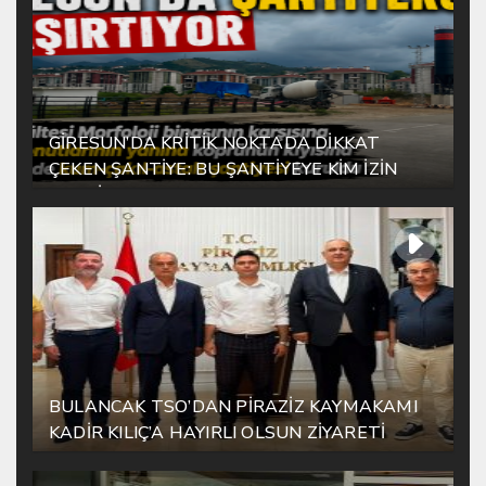
GİRESUN’DA KRİTİK NOKTADA DİKKAT
ÇEKEN ŞANTİYE: BU ŞANTİYEYE KİM İZİN
VERDİ?
BULANCAK TSO’DAN PİRAZİZ KAYMAKAMI
KADİR KILIÇ’A HAYIRLI OLSUN ZİYARETİ