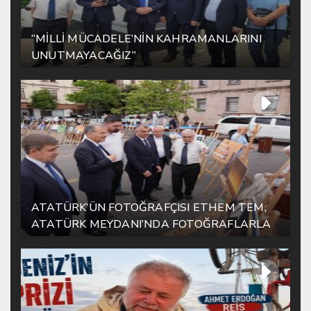
“MİLLİ MÜCADELE’NİN KAHRAMANLARINI
UNUTMAYACAĞIZ”
ATATÜRK’ÜN FOTOĞRAFÇISI ETHEM TEM,
ATATÜRK MEYDANI’NDA FOTOĞRAFLARLA
YAŞATILIYOR