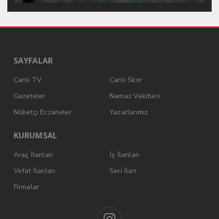
SAYFALAR
Canlı TV
Canlı Skor
Gazeteler
Namaz Vakitleri
Nöbetçi Eczaneler
Yazarlarımız
KURUMSAL
Araç İlanları
İş İlanları
Vefat İlanları
Seri İlan
Firmalar