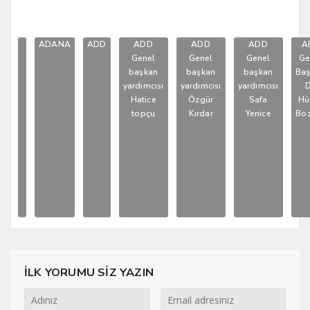
ADANA
ADD
ADD
ADD
ADD
A
Genel
Genel
Genel
Ge
başkan
başkan
başkan
Baş
yardımcısı
yardımcısı
yardımcısı
D
Hatice
Özgür
Safa
Hü
topçu
Kırdar
Yenice
Boz
İLK YORUMU SİZ YAZIN