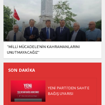
“MİLLİ MÜCADELE’NİN KAHRAMANLARINI
UNUTMAYACAĞIZ”
SON DAKİKA
YENİ PARTİ’DEN SAHTE
BAĞIŞ UYARISI