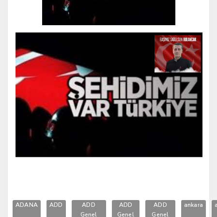
ADANA
ADD
ADD
ADD
ADD
ankara
Genel
Genel
Genel