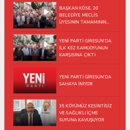
BAŞKAN KÖSE, 20
BELEDİYE MECLİS
ÜYESİNİN TAMAMININ
YENİ PARTİ ÇATISI
ALTINDA AYNI YOLDA
YENİ PARTİ GİRESUN’DA
YÜRÜMEYE KARAR VERDİK
İLK KEZ KAMUOYUNUN
KARŞISINA ÇIKTI
YENİ PARTİ GİRESUN’DA
SAHAYA İNİYOR
35 KÖYÜMÜZ KESİNTİSİZ
VE SAĞLIKLI İÇME
SUYUNA KAVUŞUYOR