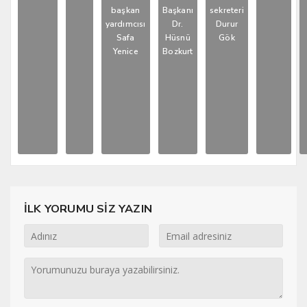
başkan
Başkanı
sekreteri
yardımcısı
Dr.
Durur
Safa
Hüsnü
Gök
Yenice
Bozkurt
İLK YORUMU SİZ YAZIN