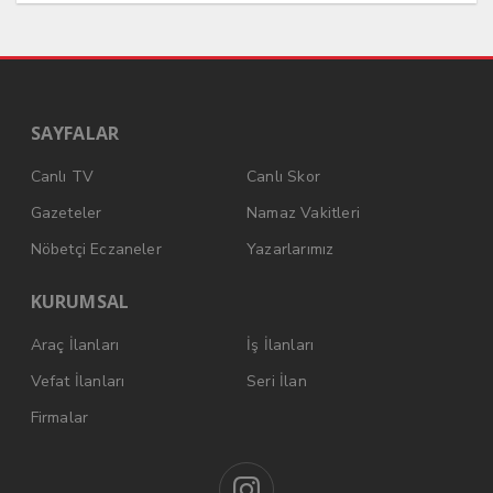
SAYFALAR
Canlı TV
Canlı Skor
Gazeteler
Namaz Vakitleri
Nöbetçi Eczaneler
Yazarlarımız
KURUMSAL
Araç İlanları
İş İlanları
Vefat İlanları
Seri İlan
Firmalar