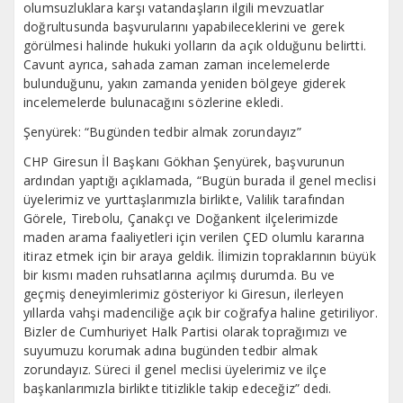
olumsuzluklara karşı vatandaşların ilgili mevzuatlar
doğrultusunda başvurularını yapabileceklerini ve gerek
görülmesi halinde hukuki yolların da açık olduğunu belirtti.
Cavunt ayrıca, sahada zaman zaman incelemelerde
bulunduğunu, yakın zamanda yeniden bölgeye giderek
incelemelerde bulunacağını sözlerine ekledi.
Şenyürek: “Bugünden tedbir almak zorundayız”
CHP Giresun İl Başkanı Gökhan Şenyürek, başvurunun
ardından yaptığı açıklamada, “Bugün burada il genel meclisi
üyelerimiz ve yurttaşlarımızla birlikte, Valilik tarafından
Görele, Tirebolu, Çanakçı ve Doğankent ilçelerimizde
maden arama faaliyetleri için verilen ÇED olumlu kararına
itiraz etmek için bir araya geldik. İlimizin topraklarının büyük
bir kısmı maden ruhsatlarına açılmış durumda. Bu ve
geçmiş deneyimlerimiz gösteriyor ki Giresun, ilerleyen
yıllarda vahşi madenciliğe açık bir coğrafya haline getiriliyor.
Bizler de Cumhuriyet Halk Partisi olarak toprağımızı ve
suyumuzu korumak adına bugünden tedbir almak
zorundayız. Süreci il genel meclisi üyelerimiz ve ilçe
başkanlarımızla birlikte titizlikle takip edeceğiz” dedi.