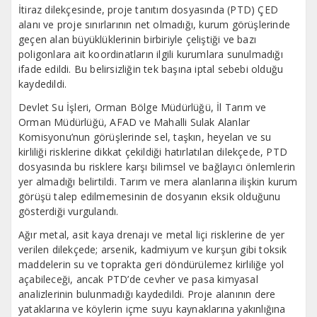
İtiraz dilekçesinde, proje tanıtım dosyasında (PTD) ÇED
alanı ve proje sınırlarının net olmadığı, kurum görüşlerinde
geçen alan büyüklüklerinin birbiriyle çeliştiği ve bazı
poligonlara ait koordinatların ilgili kurumlara sunulmadığı
ifade edildi. Bu belirsizliğin tek başına iptal sebebi olduğu
kaydedildi.
Devlet Su İşleri, Orman Bölge Müdürlüğü, İl Tarım ve
Orman Müdürlüğü, AFAD ve Mahalli Sulak Alanlar
Komisyonu’nun görüşlerinde sel, taşkın, heyelan ve su
kirliliği risklerine dikkat çekildiği hatırlatılan dilekçede, PTD
dosyasında bu risklere karşı bilimsel ve bağlayıcı önlemlerin
yer almadığı belirtildi. Tarım ve mera alanlarına ilişkin kurum
görüşü talep edilmemesinin de dosyanın eksik olduğunu
gösterdiği vurgulandı.
Ağır metal, asit kaya drenajı ve metal liçi risklerine de yer
verilen dilekçede; arsenik, kadmiyum ve kurşun gibi toksik
maddelerin su ve toprakta geri döndürülemez kirliliğe yol
açabileceği, ancak PTD’de cevher ve pasa kimyasal
analizlerinin bulunmadığı kaydedildi. Proje alanının dere
yataklarına ve köylerin içme suyu kaynaklarına yakınlığına