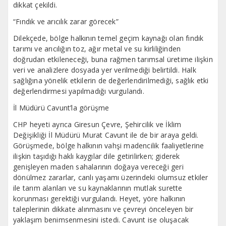
dikkat çekildi.
“Fındık ve arıcılık zarar görecek”
Dilekçede, bölge halkının temel geçim kaynağı olan fındık
tarımı ve arıcılığın toz, ağır metal ve su kirliliğinden
doğrudan etkileneceği, buna rağmen tarımsal üretime ilişkin
veri ve analizlere dosyada yer verilmediği belirtildi. Halk
sağlığına yönelik etkilerin de değerlendirilmediği, sağlık etki
değerlendirmesi yapılmadığı vurgulandı.
İl Müdürü Cavunt’la görüşme
CHP heyeti ayrıca Giresun Çevre, Şehircilik ve İklim
Değişikliği İl Müdürü Murat Cavunt ile de bir araya geldi.
Görüşmede, bölge halkının vahşi madencilik faaliyetlerine
ilişkin taşıdığı haklı kaygılar dile getirilirken; giderek
genişleyen maden sahalarının doğaya vereceği geri
dönülmez zararlar, canlı yaşamı üzerindeki olumsuz etkiler
ile tarım alanları ve su kaynaklarının mutlak surette
korunması gerektiği vurgulandı. Heyet, yöre halkının
taleplerinin dikkate alınmasını ve çevreyi önceleyen bir
yaklaşım benimsenmesini istedi. Cavunt ise oluşacak