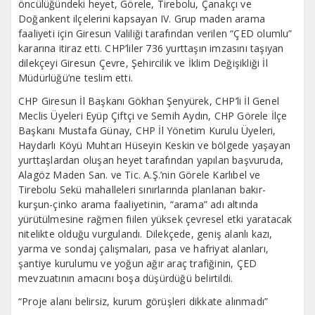
öncülüğündeki heyet, Görele, Tirebolu, Çanakçı ve
Doğankent ilçelerini kapsayan IV. Grup maden arama
faaliyeti için Giresun Valiliği tarafından verilen “ÇED olumlu”
kararına itiraz etti. CHP’liler 736 yurttaşın imzasını taşıyan
dilekçeyi Giresun Çevre, Şehircilik ve İklim Değişikliği İl
Müdürlüğü’ne teslim etti.
CHP Giresun İl Başkanı Gökhan Şenyürek, CHP’li İl Genel
Meclis Üyeleri Eyüp Çiftçi ve Semih Aydın, CHP Görele İlçe
Başkanı Mustafa Günay, CHP İl Yönetim Kurulu Üyeleri,
Haydarlı Köyü Muhtarı Hüseyin Keskin ve bölgede yaşayan
yurttaşlardan oluşan heyet tarafından yapılan başvuruda,
Alagöz Maden San. ve Tic. A.Ş.’nin Görele Karlıbel ve
Tirebolu Sekü mahalleleri sınırlarında planlanan bakır-
kurşun-çinko arama faaliyetinin, “arama” adı altında
yürütülmesine rağmen fiilen yüksek çevresel etki yaratacak
nitelikte olduğu vurgulandı. Dilekçede, geniş alanlı kazı,
yarma ve sondaj çalışmaları, pasa ve hafriyat alanları,
şantiye kurulumu ve yoğun ağır araç trafiğinin, ÇED
mevzuatının amacını boşa düşürdüğü belirtildi.
“Proje alanı belirsiz, kurum görüşleri dikkate alınmadı”