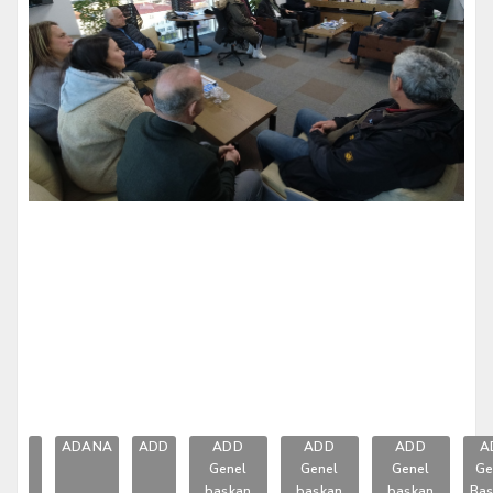
ADANA
ADD
ADD
ADD
ADD
A
Genel
Genel
Genel
Ge
başkan
başkan
başkan
Baş