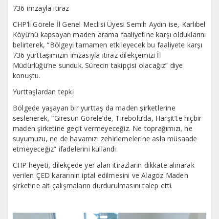
736 imzayla itiraz
CHP’li Görele İl Genel Meclisi Üyesi Semih Aydın ise, Karlıbel
Köyü’nü kapsayan maden arama faaliyetine karşı olduklarını
belirterek, “Bölgeyi tamamen etkileyecek bu faaliyete karşı
736 yurttaşımızın imzasıyla itiraz dilekçemizi İl
Müdürlüğü’ne sunduk. Sürecin takipçisi olacağız” diye
konuştu.
Yurttaşlardan tepki
Bölgede yaşayan bir yurttaş da maden şirketlerine
seslenerek, “Giresun Görele’de, Tirebolu’da, Harşit’te hiçbir
maden şirketine geçit vermeyeceğiz. Ne toprağımızı, ne
suyumuzu, ne de havamızı zehirlemelerine asla müsaade
etmeyeceğiz” ifadelerini kullandı.
CHP heyeti, dilekçede yer alan itirazların dikkate alınarak
verilen ÇED kararının iptal edilmesini ve Alagöz Maden
şirketine ait çalışmaların durdurulmasını talep etti.