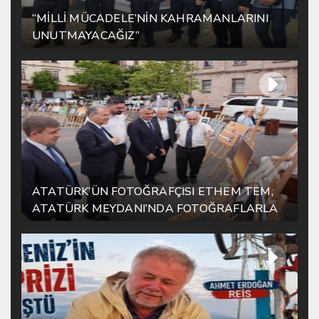
“MİLLİ MÜCADELE’NİN KAHRAMANLARINI
UNUTMAYACAĞIZ”
ATATÜRK’ÜN FOTOĞRAFÇISI ETHEM TEM,
ATATÜRK MEYDANI’NDA FOTOĞRAFLARLA
YAŞATILIYOR