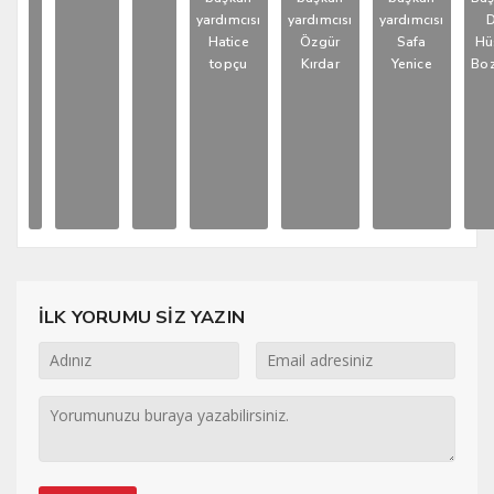
yardımcısı
yardımcısı
yardımcısı
D
Hatice
Özgür
Safa
Hü
topçu
Kırdar
Yenice
Boz
İLK YORUMU SİZ YAZIN