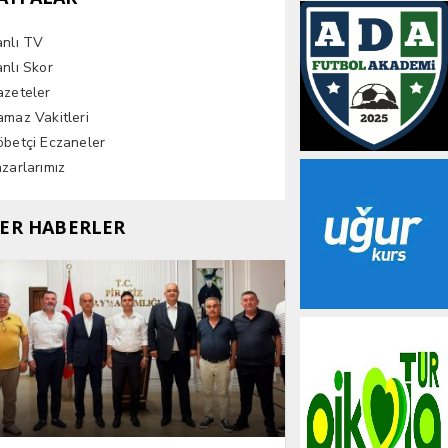
anlı TV
nlı Skor
azeteler
maz Vakitleri
betçi Eczaneler
zarlarımız
ER HABERLER