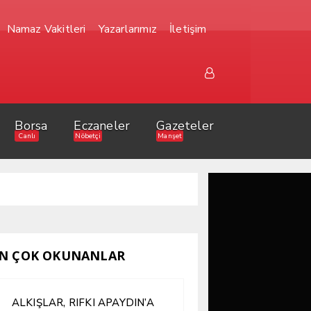
Namaz Vakitleri
Yazarlarımız
İletişim
Borsa
Eczaneler
Gazeteler
Canlı
Nöbetçi
Manşet
N ÇOK OKUNANLAR
ALKIŞLAR, RIFKI APAYDIN’A