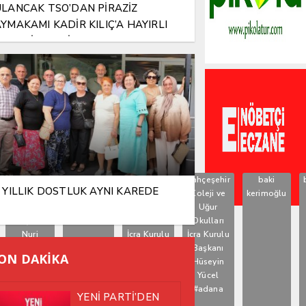
LANCAK TSO’DAN PİRAZİZ
YMAKAMI KADİR KILIÇ’A HAYIRLI
SUN ZİYARETİ
Aydındere
AYŞEGÜL
Bahçeşehir
Bahçeşehir
baki
 YILLIK DOSTLUK AYNI KAREDE
Belde
ERDOĞAN
Koleji ve
Koleji ve
kerimoğlu
Belediye
Uğur
Uğur
Başkanı
Okulları
Okulları
Nuri
İcra Kurulu
İcra Kurulu
Demir
Başkanı
Başkanı
ON DAKİKA
Hüseyin
Hüseyin
Yücel
Yücel
#adana
YENİ PARTİ’DEN