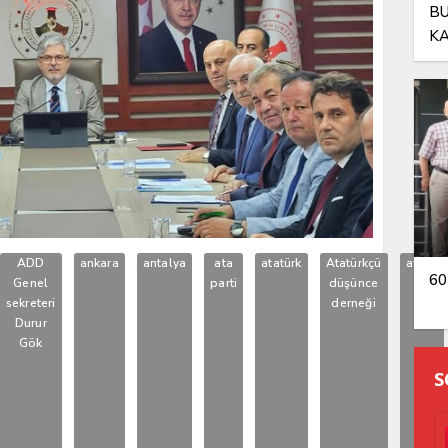
BU
KA
OL
ADD
ankara
antalya
ata
atatürk
Atatürkçü
aydın
60
Genel
parti
düşünce
sekreteri
derneği
Durur
Gök
S