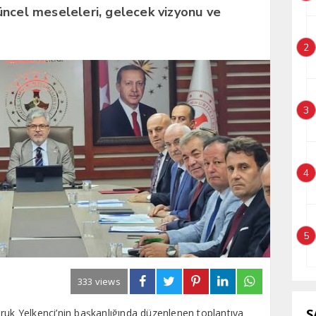
üncel meseleleri, gelecek vizyonu ve
2
3
4
5
333 views
S
ruk Yelkenci’nin başkanlığında düzenlenen toplantıya