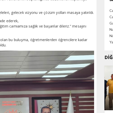
C
eleri, gelecek vizyonu ve çözüm yolları masaya yatırıldı.
Ca
ifade ederek,
G
itim camiamıza sağlık ve başarılar dileriz.” mesajını
Na
Nö
m olan bu buluşma, öğretmenlerden öğrencilere kadar
Ya
ldu.
DİĞ