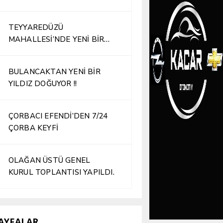
TEYYAREDÜZÜ
MAHALLESİ’NDE YENİ BİR
İŞLETME HİZMETE AÇILDI
BULANCAKTAN YENİ BİR
YILDIZ DOĞUYOR !!
ÇORBACI EFENDİ’DEN 7/24
ÇORBA KEYFİ
OLAĞAN ÜSTÜ GENEL
KURUL TOPLANTISI YAPILDI.
AYFALAR