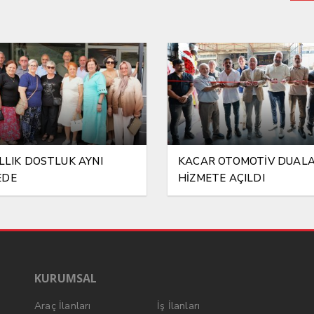
ILLIK DOSTLUK AYNI
KACAR OTOMOTİV DUAL
EDE
HİZMETE AÇILDI
KURUMSAL
Araç İlanları
İş İlanları