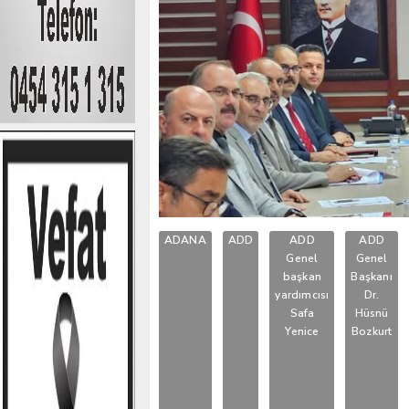
ADANA
ADD
ADD
ADD
Genel
Genel
başkan
Başkanı
yardımcısı
Dr.
Safa
Hüsnü
Yenice
Bozkurt