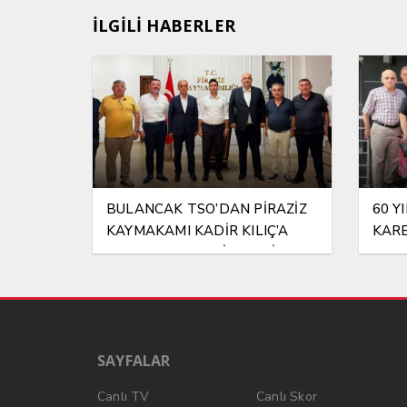
İLGİLİ HABERLER
BULANCAK TSO’DAN PİRAZİZ
60 Y
KAYMAKAMI KADİR KILIÇ’A
KAR
HAYIRLI OLSUN ZİYARETİ
SAYFALAR
Canlı TV
Canlı Skor