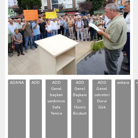
ADANA
ADD
ADD
ADD
ADD
ankara
Genel
Genel
Genel
başkan
Başkanı
sekreteri
yardımcısı
Dr.
Durur
Safa
Hüsnü
Gök
Yenice
Bozkurt