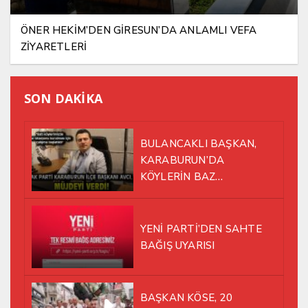
ÖNER HEKİM’DEN GİRESUN’DA ANLAMLI VEFA
ZİYARETLERİ
SON DAKİKA
BULANCAKLI BAŞKAN,
KARABURUN’DA
KÖYLERİN BAZ
İSTASYONU SORUNUNA EL
ATTI!
YENİ PARTİ’DEN SAHTE
BAĞIŞ UYARISI
BAŞKAN KÖSE, 20