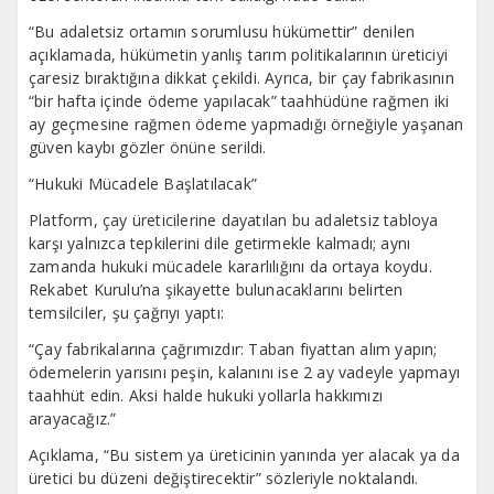
“Bu adaletsiz ortamın sorumlusu hükümettir” denilen
açıklamada, hükümetin yanlış tarım politikalarının üreticiyi
çaresiz bıraktığına dikkat çekildi. Ayrıca, bir çay fabrikasının
“bir hafta içinde ödeme yapılacak” taahhüdüne rağmen iki
ay geçmesine rağmen ödeme yapmadığı örneğiyle yaşanan
güven kaybı gözler önüne serildi.
“Hukuki Mücadele Başlatılacak”
Platform, çay üreticilerine dayatılan bu adaletsiz tabloya
karşı yalnızca tepkilerini dile getirmekle kalmadı; aynı
zamanda hukuki mücadele kararlılığını da ortaya koydu.
Rekabet Kurulu’na şikayette bulunacaklarını belirten
temsilciler, şu çağrıyı yaptı:
“Çay fabrikalarına çağrımızdır: Taban fiyattan alım yapın;
ödemelerin yarısını peşin, kalanını ise 2 ay vadeyle yapmayı
taahhüt edin. Aksi halde hukuki yollarla hakkımızı
arayacağız.”
Açıklama, “Bu sistem ya üreticinin yanında yer alacak ya da
üretici bu düzeni değiştirecektir” sözleriyle noktalandı.