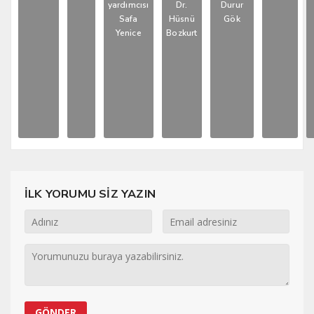
yardımcısı
Dr.
Durur
Safa
Hüsnü
Gök
Yenice
Bozkurt
İLK YORUMU SİZ YAZIN