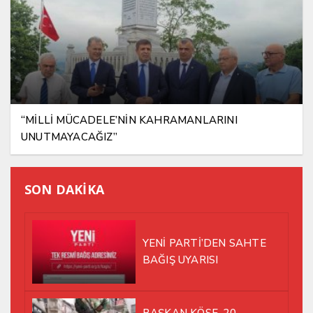
“MİLLİ MÜCADELE’NİN KAHRAMANLARINI
UNUTMAYACAĞIZ”
SON DAKİKA
YENİ PARTİ’DEN SAHTE
BAĞIŞ UYARISI