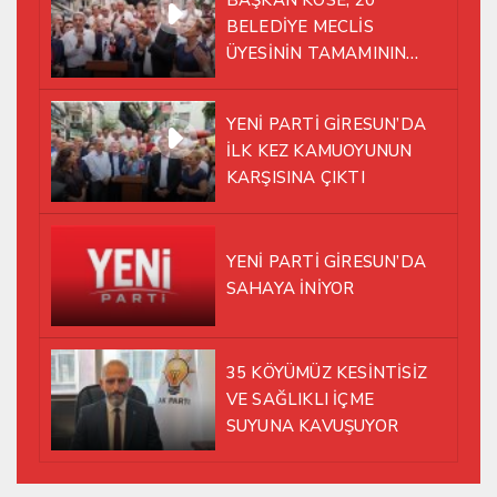
BAŞKAN KÖSE, 20
BELEDİYE MECLİS
ÜYESİNİN TAMAMININ
YENİ PARTİ ÇATISI
ALTINDA AYNI YOLDA
YENİ PARTİ GİRESUN’DA
YÜRÜMEYE KARAR VERDİK
İLK KEZ KAMUOYUNUN
KARŞISINA ÇIKTI
YENİ PARTİ GİRESUN’DA
SAHAYA İNİYOR
35 KÖYÜMÜZ KESİNTİSİZ
VE SAĞLIKLI İÇME
SUYUNA KAVUŞUYOR