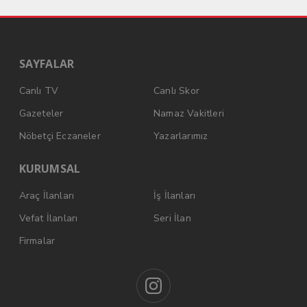
SAYFALAR
Canlı TV
Canlı Skor
Gazeteler
Namaz Vakitleri
Nöbetçi Eczaneler
Yazarlarımız
KURUMSAL
Araç İlanları
İş İlanları
Vefat İlanları
Seri İlan
Firmalar