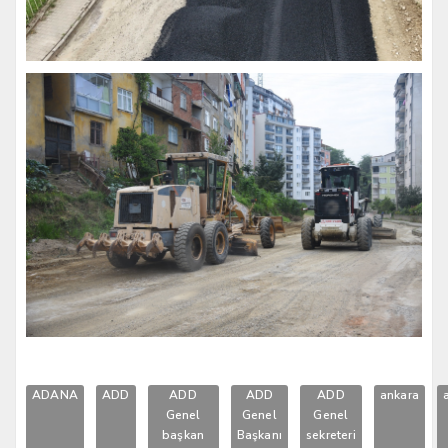
ADANA
ADD
ADD
ADD
ADD
ankara
Genel
Genel
Genel
başkan
Başkanı
sekreteri