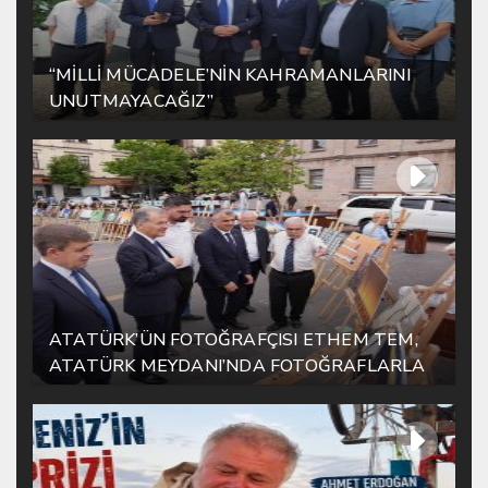
“MİLLİ MÜCADELE’NİN KAHRAMANLARINI
UNUTMAYACAĞIZ”
ATATÜRK’ÜN FOTOĞRAFÇISI ETHEM TEM,
ATATÜRK MEYDANI’NDA FOTOĞRAFLARLA
YAŞATILIYOR