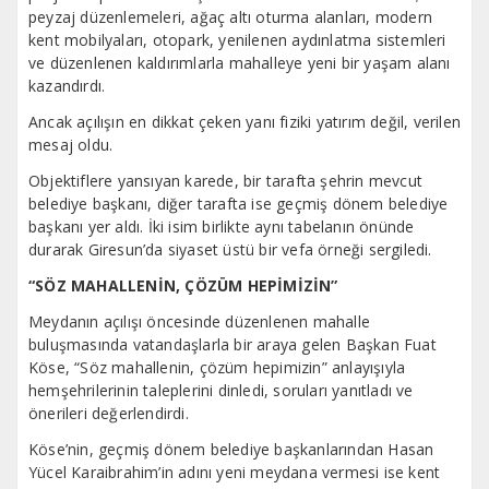
peyzaj düzenlemeleri, ağaç altı oturma alanları, modern
kent mobilyaları, otopark, yenilenen aydınlatma sistemleri
ve düzenlenen kaldırımlarla mahalleye yeni bir yaşam alanı
kazandırdı.
Ancak açılışın en dikkat çeken yanı fiziki yatırım değil, verilen
mesaj oldu.
Objektiflere yansıyan karede, bir tarafta şehrin mevcut
belediye başkanı, diğer tarafta ise geçmiş dönem belediye
başkanı yer aldı. İki isim birlikte aynı tabelanın önünde
durarak Giresun’da siyaset üstü bir vefa örneği sergiledi.
“SÖZ MAHALLENİN, ÇÖZÜM HEPİMİZİN”
Meydanın açılışı öncesinde düzenlenen mahalle
buluşmasında vatandaşlarla bir araya gelen Başkan Fuat
Köse, “Söz mahallenin, çözüm hepimizin” anlayışıyla
hemşehrilerinin taleplerini dinledi, soruları yanıtladı ve
önerileri değerlendirdi.
Köse’nin, geçmiş dönem belediye başkanlarından Hasan
Yücel Karaibrahim’in adını yeni meydana vermesi ise kent