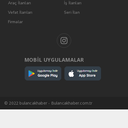
Araç İlanları
İş İlanları
Vefat İlanları
Seri İlan
Firmalar
MOBİL UYGULAMALAR
© 2022 bulancakhaber - Bulancakhaber.com.tr