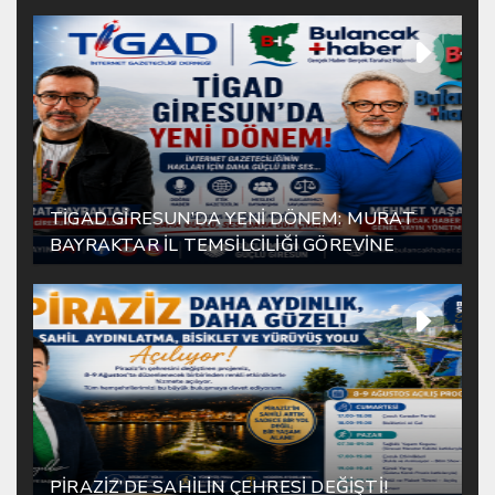
TİGAD GİRESUN’DA YENİ DÖNEM: MURAT
BAYRAKTAR İL TEMSİLCİLİĞİ GÖREVİNE
ATANDI
PİRAZİZ’DE SAHİLİN ÇEHRESİ DEĞİŞTİ!