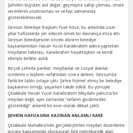
Şehirleri büyüten asıl değer; geçmişine sahip çıkması, emek
verenlerini unutmaması ve vefayı zamanında
gösterebilmesidir.
Giresun Belediye Başkanı Fuat Köse, bu anlamda uzun
yıllar hafızalarda yer edecek örnek bir davranışa imza attı.
Giresun Belediyesinin önceki dönem belediye
başkanlarından Hasan Yücel Karaibrahim adına yaptırılan
meydanın tabelası, Karaibrahim hayattayken ve kendi
elleriyle birlikte asıldı.
Birçok şehirde parklar, meydanlar ve sosyal alanlar;
isimlerini o kişilerin vefatından sonra alırken, Giresun’da
farklı bir tablo ortaya çıktı. Şehre hizmet etmiş bir belediye
başkanının emeği, yaşarken takdir edildi. Bu yönüyle
Çıtlakkale Hasan Yücel Karaibrahim Meydanı yalnızca bir
meydan değil, aynı zamanda “vefanın gecikmeden
gösterildiği” anlamlı bir eser olarak dikkat çekti.
ŞEHRİN HAFIZASINA KAZINAN ANLAMLI KARE
Çıtlakkale Mahallesi’nde gerçekleştirilen meydan düzenleme
projesi kapsamında oluşturulan 606 metrekarelik alan;