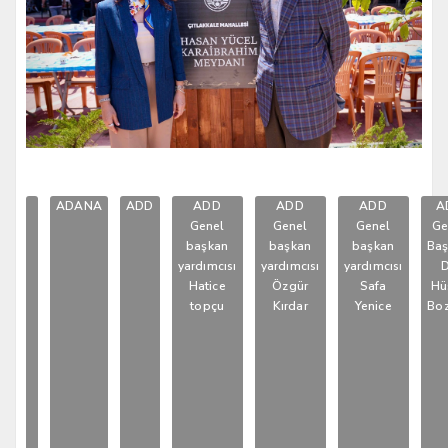
ADANA
ADD
ADD
ADD
ADD
A
Genel
Genel
Genel
Ge
başkan
başkan
başkan
Baş
yardımcısı
yardımcısı
yardımcısı
D
Hatice
Özgür
Safa
Hü
topçu
Kırdar
Yenice
Boz