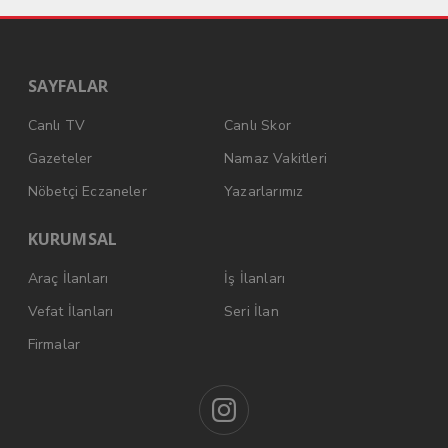
SAYFALAR
Canlı TV
Canlı Skor
Gazeteler
Namaz Vakitleri
Nöbetçi Eczaneler
Yazarlarımız
KURUMSAL
Araç İlanları
İş İlanları
Vefat İlanları
Seri İlan
Firmalar