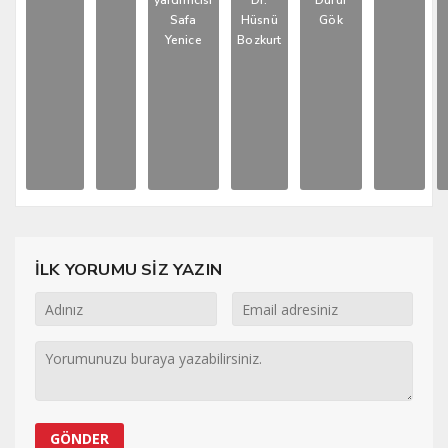
yardımcısı
Dr.
Durur
Safa
Hüsnü
Gök
Yenice
Bozkurt
İLK YORUMU SİZ YAZIN