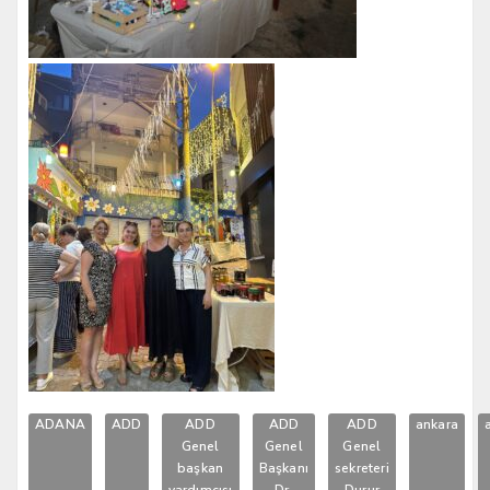
ADANA
ADD
ADD
ADD
ADD
ankara
Genel
Genel
Genel
başkan
Başkanı
sekreteri