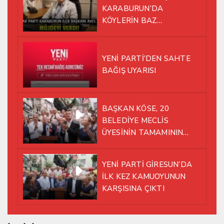
KARABURUN’DA
KÖYLERİN BAZ
İSTASYONU SORUNUNA EL
ATTI!
YENİ PARTİ’DEN SAHTE
BAĞIŞ UYARISI
BAŞKAN KÖSE, 20
BELEDİYE MECLİS
ÜYESİNİN TAMAMININ
YENİ PARTİ ÇATISI
ALTINDA AYNI YOLDA
YENİ PARTİ GİRESUN’DA
YÜRÜMEYE KARAR VERDİK
İLK KEZ KAMUOYUNUN
KARŞISINA ÇIKTI