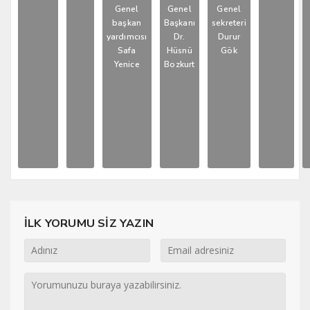
Genel
Genel
Genel
başkan
Başkanı
sekreteri
yardımcısı
Dr.
Durur
Safa
Hüsnü
Gök
Yenice
Bozkurt
İLK YORUMU SİZ YAZIN