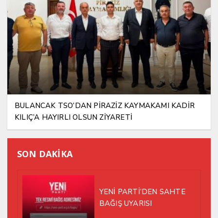
BULANCAK TSO’DAN PİRAZİZ KAYMAKAMI KADİR
KILIÇ’A HAYIRLI OLSUN ZİYARETİ
SON DAKİKA
YENİ PARTİ’DEN SAHTE
BAĞIŞ UYARISI