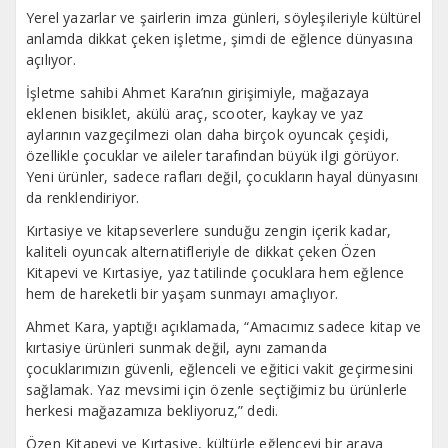
Yerel yazarlar ve şairlerin imza günleri, söyleşileriyle kültürel
anlamda dikkat çeken işletme, şimdi de eğlence dünyasına
açılıyor.
İşletme sahibi Ahmet Kara’nın girişimiyle, mağazaya
eklenen bisiklet, akülü araç, scooter, kaykay ve yaz
aylarının vazgeçilmezi olan daha birçok oyuncak çeşidi,
özellikle çocuklar ve aileler tarafından büyük ilgi görüyor.
Yeni ürünler, sadece rafları değil, çocukların hayal dünyasını
da renklendiriyor.
Kırtasiye ve kitapseverlere sunduğu zengin içerik kadar,
kaliteli oyuncak alternatifleriyle de dikkat çeken Özen
Kitapevi ve Kırtasiye, yaz tatilinde çocuklara hem eğlence
hem de hareketli bir yaşam sunmayı amaçlıyor.
Ahmet Kara, yaptığı açıklamada, “Amacımız sadece kitap ve
kırtasiye ürünleri sunmak değil, aynı zamanda
çocuklarımızın güvenli, eğlenceli ve eğitici vakit geçirmesini
sağlamak. Yaz mevsimi için özenle seçtiğimiz bu ürünlerle
herkesi mağazamıza bekliyoruz,” dedi.
Özen Kitapevi ve Kırtasiye, kültürle eğlenceyi bir araya