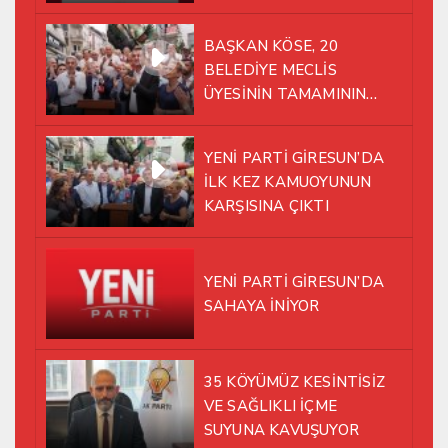
BAŞKAN KÖSE, 20
BELEDİYE MECLİS
ÜYESİNİN TAMAMININ
YENİ PARTİ ÇATISI
ALTINDA AYNI YOLDA
YENİ PARTİ GİRESUN’DA
YÜRÜMEYE KARAR VERDİK
İLK KEZ KAMUOYUNUN
KARŞISINA ÇIKTI
YENİ PARTİ GİRESUN’DA
SAHAYA İNİYOR
35 KÖYÜMÜZ KESİNTİSİZ
VE SAĞLIKLI İÇME
SUYUNA KAVUŞUYOR