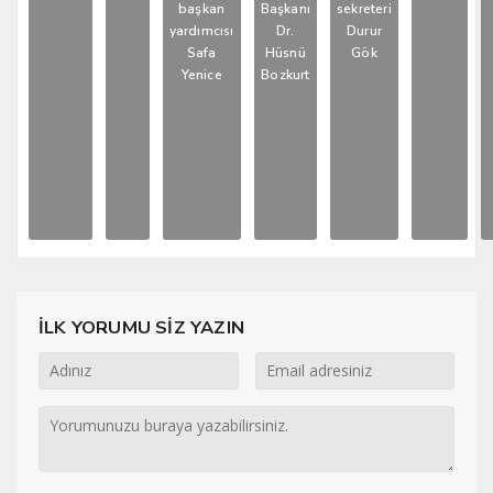
başkan
Başkanı
sekreteri
yardımcısı
Dr.
Durur
Safa
Hüsnü
Gök
Yenice
Bozkurt
İLK YORUMU SİZ YAZIN