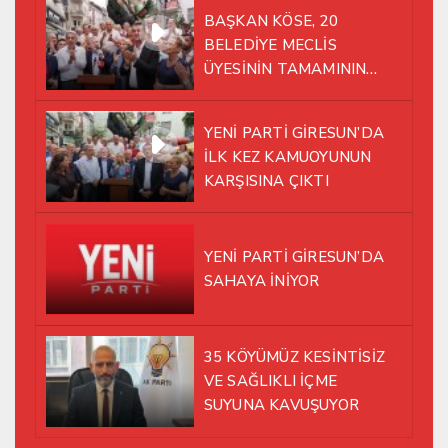
BAŞKAN KÖSE, 20
BELEDİYE MECLİS
ÜYESİNİN TAMAMININ
YENİ PARTİ ÇATISI
ALTINDA AYNI YOLDA
YENİ PARTİ GİRESUN’DA
YÜRÜMEYE KARAR VERDİK
İLK KEZ KAMUOYUNUN
KARŞISINA ÇIKTI
YENİ PARTİ GİRESUN’DA
SAHAYA İNİYOR
35 KÖYÜMÜZ KESİNTİSİZ
VE SAĞLIKLI İÇME
SUYUNA KAVUŞUYOR