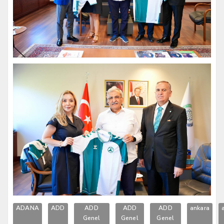
ADANA
ADD
ADD
ADD
ADD
ankara
Genel
Genel
Genel