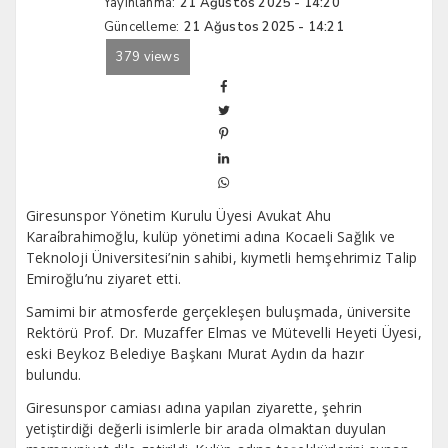
Yayınlanma:
21 Ağustos 2025 - 14:20
Güncelleme:
21 Ağustos 2025 - 14:21
379 views
Giresunspor Yönetim Kurulu Üyesi Avukat Ahu
Karai̇brahimoğlu, kulüp yönetimi adına Kocaeli Sağlık ve
Teknoloji Üniversitesi’nin sahibi, kıymetli hemşehrimiz Talip
Emiroğlu’nu ziyaret etti.
Samimi bir atmosferde gerçekleşen buluşmada, üniversite
Rektörü Prof. Dr. Muzaffer Elmas ve Mütevelli Heyeti Üyesi,
eski Beykoz Belediye Başkanı Murat Aydın da hazır
bulundu.
Giresunspor camiası adına yapılan ziyarette, şehrin
yetiştirdiği değerli isimlerle bir arada olmaktan duyulan