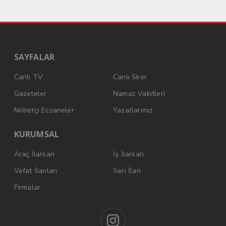
SAYFALAR
Canlı TV
Canlı Skor
Gazeteler
Namaz Vakitleri
Nöbetçi Eczaneler
Yazarlarımız
KURUMSAL
Araç İlanları
İş İlanları
Vefat İlanları
Seri İlan
Firmalar