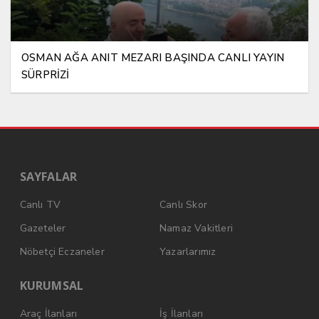
OSMAN AĞA ANIT MEZARI BAŞINDA CANLI YAYIN
SÜRPRİZİ
SAYFALAR
Canlı TV
Canlı Skor
Gazeteler
Namaz Vakitleri
Nöbetçi Eczaneler
Yazarlarımız
KURUMSAL
Araç İlanları
İş İlanları