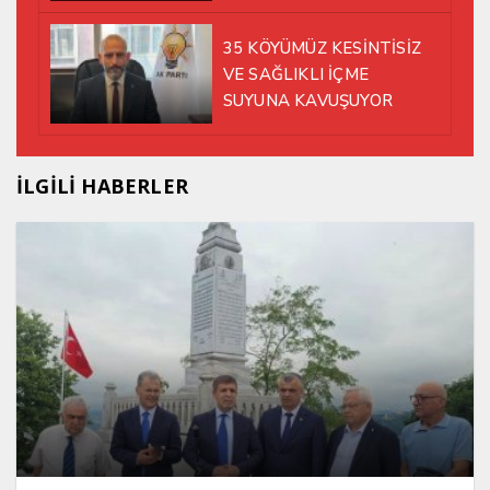
35 KÖYÜMÜZ KESİNTİSİZ
VE SAĞLIKLI İÇME
SUYUNA KAVUŞUYOR
İLGİLİ HABERLER