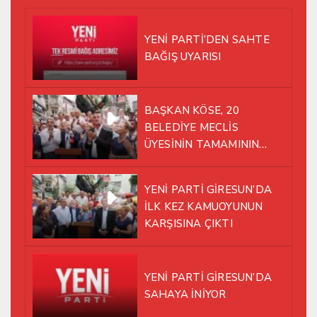
YENİ PARTİ’DEN SAHTE
BAĞIŞ UYARISI
BAŞKAN KÖSE, 20
BELEDİYE MECLİS
ÜYESİNİN TAMAMININ
YENİ PARTİ ÇATISI
ALTINDA AYNI YOLDA
YENİ PARTİ GİRESUN’DA
YÜRÜMEYE KARAR VERDİK
İLK KEZ KAMUOYUNUN
KARŞISINA ÇIKTI
YENİ PARTİ GİRESUN’DA
SAHAYA İNİYOR