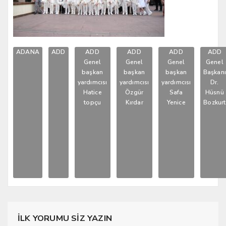
ADANA
ADD
ADD
ADD
ADD
ADD
Genel
Genel
Genel
Genel
başkan
başkan
başkan
Başkan
yardımcısı
yardımcısı
yardımcısı
Dr.
Hatice
Özgür
Safa
Hüsnü
topçu
Kırdar
Yenice
Bozkurt
İLK YORUMU SİZ YAZIN