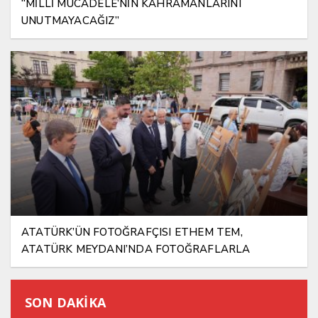
“MİLLİ MÜCADELE’NİN KAHRAMANLARINI
UNUTMAYACAĞIZ”
ATATÜRK’ÜN FOTOĞRAFÇISI ETHEM TEM,
ATATÜRK MEYDANI’NDA FOTOĞRAFLARLA
YAŞATILIYOR
SON DAKİKA