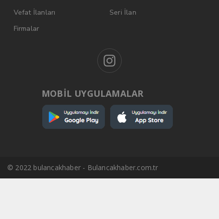
Vefat İlanları
Seri İlan
Firmalar
MOBİL UYGULAMALAR
© 2022 bulancakhaber - Bulancakhaber.com.tr