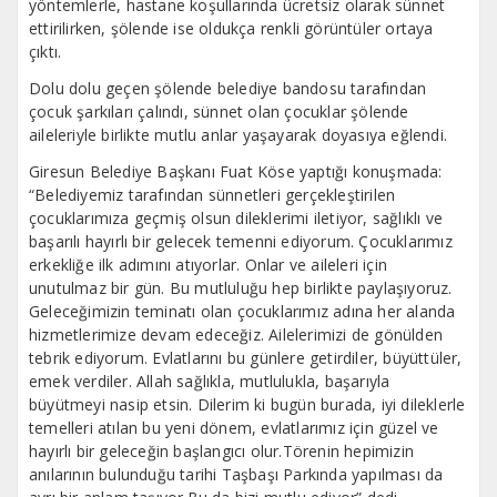
yöntemlerle, hastane koşullarında ücretsiz olarak sünnet
ettirilirken, şölende ise oldukça renkli görüntüler ortaya
çıktı.
Dolu dolu geçen şölende belediye bandosu tarafından
çocuk şarkıları çalındı, sünnet olan çocuklar şölende
aileleriyle birlikte mutlu anlar yaşayarak doyasıya eğlendi.
Giresun Belediye Başkanı Fuat Köse yaptığı konuşmada:
“Belediyemiz tarafından sünnetleri gerçekleştirilen
çocuklarımıza geçmiş olsun dileklerimi iletiyor, sağlıklı ve
başarılı hayırlı bir gelecek temenni ediyorum. Çocuklarımız
erkekliğe ilk adımını atıyorlar. Onlar ve aileleri için
unutulmaz bir gün. Bu mutluluğu hep birlikte paylaşıyoruz.
Geleceğimizin teminatı olan çocuklarımız adına her alanda
hizmetlerimize devam edeceğiz. Ailelerimizi de gönülden
tebrik ediyorum. Evlatlarını bu günlere getirdiler, büyüttüler,
emek verdiler. Allah sağlıkla, mutlulukla, başarıyla
büyütmeyi nasip etsin. Dilerim ki bugün burada, iyi dileklerle
temelleri atılan bu yeni dönem, evlatlarımız için güzel ve
hayırlı bir geleceğin başlangıcı olur.Törenin hepimizin
anılarının bulunduğu tarihi Taşbaşı Parkında yapılması da