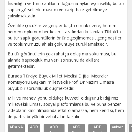
İnsanlığın ve tüm canlıların doğasına aykırı eşcinsellik, bu tür
sapkın görsellerle masum ve cazip hale getirilmeye
çalışılmaktadır.
Özellikle çocuklar ve gençler başta olmak üzere, hemen
hemen toplumun her kesimi tarafından kullanılan Tiktok’ta
bu tür sapık görüntülerin önüne geçilmemesi, genç nesilleri
ve toplumumuzu ahlaki çöküntüye sürüklemektedir.
Bu tür görüntülerin çok rahatça dolaşıma sokulması, bu
alanda başıboşluk mu var? sorusunu da akıllara
getirmektedir.
Burada Türkiye Büyük Millet Meclisi Dijital Mecralar
Komisyonu Başkanı milletvekili Prof. Dr.Nazım Elmas’a
büyük bir sorumluluk düşmektedir.
Milli ve manevi yönü oldukça kuvvetli olduğunu bildiğimiz
milletvekili Elmas, sosyal platformlarda bu ve buna benzer
videoların kaldırılmasında etkili olamazsa, hem kendisi, hem
de partisi büyük bir vebal altında kalır.
ADANA
ADD
ADD
ADD
ADD
ankara