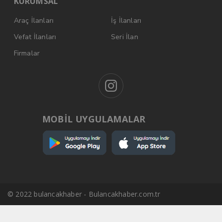
KURUMSAL
Araç İlanları
İş İlanları
Vefat İlanları
Seri İlan
Firmalar
MOBİL UYGULAMALAR
© 2022 bulancakhaber - Bulancakhaber.com.tr