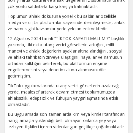
Son yıllarda kültürel ve ahlaki değerlerimiz sistematik olarak
çok yönlü saldırılarla karşı karşıya kalmaktadır.
Toplumun ahlaki dokusuna yönelik bu saldırılar özellikle
medya ve dijital platformlar sayesinde derinleşmekte, ahlak
ve namus gibi kavramlar yerle yeksan edilmektedir.
12 Ağustos 2024 tarihli “TİKTOK KAPATILMALI MI?” başlıklı
yazımda, tiktok’ta utanç verici görsellerin arttığını, milli
manevi ve ahlaki değerlerin ayaklar altına alındığını, sosyal
ve ahlaki tahribatın zirveye ulaştığını, haya, ar ve namusun
ortadan kalktığını belirterek, bu platformun erişime
engellenmesini veya denetim altına alınmasını dile
getirmiştim.
TikTok uygulamalarında utanç verici görsellerin azalacağı
yerde, maalesef artarak devam etmesi toplumumuzda
ahlaksızlık, edepsizlik ve fuhuşun yaygınlaşmasında etkili
olmaktadır.
Bu uygulamada son zamanlarda kim veya kimler tarafından
hangi amaçla yüklendiği belli olmayan onlarca gey veya
lezbiyen ilişkileri içeren videolar gün geçtikçe çoğalmaktadır.