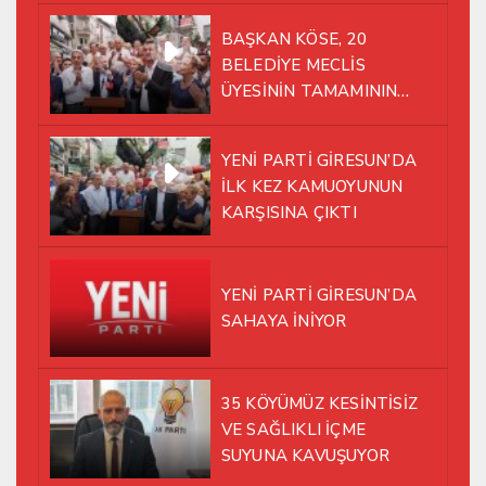
BAŞKAN KÖSE, 20
BELEDİYE MECLİS
ÜYESİNİN TAMAMININ
YENİ PARTİ ÇATISI
ALTINDA AYNI YOLDA
YENİ PARTİ GİRESUN’DA
YÜRÜMEYE KARAR VERDİK
İLK KEZ KAMUOYUNUN
KARŞISINA ÇIKTI
YENİ PARTİ GİRESUN’DA
SAHAYA İNİYOR
35 KÖYÜMÜZ KESİNTİSİZ
VE SAĞLIKLI İÇME
SUYUNA KAVUŞUYOR