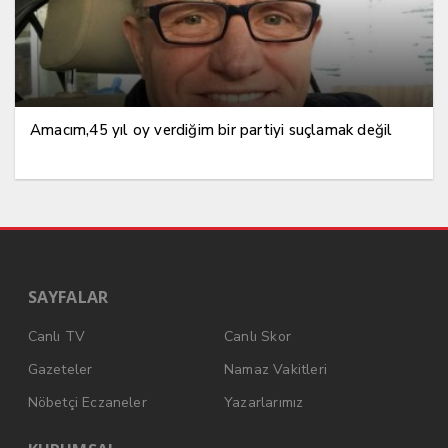
Amacım,45 yıl oy verdiğim bir partiyi suçlamak değil
SAYFALAR
Canlı TV
Canlı Skor
Gazeteler
Namaz Vakitleri
Nöbetçi Eczaneler
Yazarlarımız