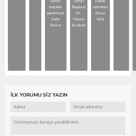
Genel
Genel
Genel
başkan
Başkanı
sekreteri
yardımcısı
Dr.
Durur
Safa
Hüsnü
Gök
Yenice
Bozkurt
İLK YORUMU SİZ YAZIN