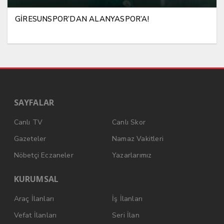
GİRESUNSPOR’DAN ALANYASPOR’A!
SAYFALAR
Canlı TV
Canlı Skor
Gazeteler
Namaz Vakitleri
Nöbetçi Eczaneler
Yazarlarımız
KURUMSAL
Araç İlanları
İş İlanları
Vefat İlanları
Seri İlan