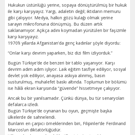
Hukukun üstünlüğü yerine, sopaya dönüştürülmüş bir hukuk
ile karşı karşıyayız. Yargı, adaletin değil; iktidarın memuru
gibi çalışıyor. Medya, halkın gözü kulağı olmak yerine
sarayın mikrofonuna dönüşmüş. Bu düzen artık
saklanamıyor: Açıkça adını koymadan yürütülen bir faşizmle
karşı karşıyayız.
1970’li yıllarda Afganistan’da genç kadınlar şöyle diyordu:
“Onlar karşı devrim yaparken, biz dizi film izliyorduk.”
Bugün Türkiye’de de benzeri bir tablo yaşanıyor. Karşı
devrim adım adım işliyor. Laik eğitim tasfiye ediliyor, sosyal
devlet yok ediliyor, anayasa askıya alınmış, basın
susturulmuş, muhalefet baskı altında. Toplumun bir bölümü
ise hâlâ ekran karşısında “güvende” hissetmeye çalışıyor.
Ancak bu bir yanılsamadır. Çünkü dünya, bu tür senaryoları
defalarca izledi.
Bugün Türkiye’de oynanan bu oyun, geçmişte başka
ülkelerde de sahnelendi.
Bunların en çarpıcı örneklerinden biri, Filipinler’de Ferdinand
Marcos’un diktatörlüğüdür.