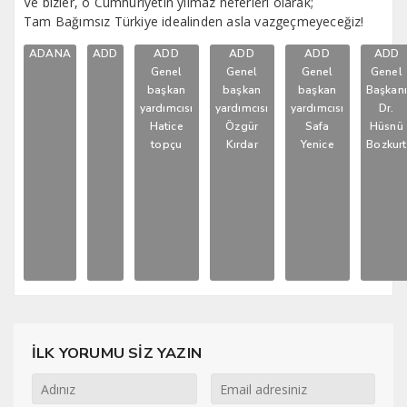
Ve bizler, o Cumhuriyetin yılmaz neferleri olarak;
Tam Bağımsız Türkiye idealinden asla vazgeçmeyeceğiz!
ADANA
ADD
ADD
ADD
ADD
ADD
Genel
Genel
Genel
Genel
başkan
başkan
başkan
Başkan
yardımcısı
yardımcısı
yardımcısı
Dr.
Hatice
Özgür
Safa
Hüsnü
topçu
Kırdar
Yenice
Bozkurt
İLK YORUMU SİZ YAZIN