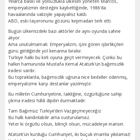
Yıllarca baskı ve yolsuzlukla ülkesini yöneten Marcos,
emperyalizmin desteğini kaybettiğinde, 1986’da
havaalanında valiziyle yapayalnız kaldı.
ABD, eski taşeronunu gözünü kırpmadan terk etti.
Bugün ülkemizdeki bazı aktörler de aynı oyunda sahne
alıyor.
Ama unutulmamalı: Emperyalizm, işini gören işbirlikçileri
günü geldiğinde yol kenarına bırakır.
Türkiye halkı bu kirli oyuna geçit vermeyecek. Çünkü bu
halkın hamurunda Mustafa Kemal Atatürk’ün bağımsızlık
iradesi vardır.
Bu topraklarda, bağımsızlık uğruna nice bedeller ödenmiş,
emperyalizme karşı destanlar yazılmıştır.
Bu milletin Cumhuriyetine, laikliğine, özgürlüğüne sahip
çıkma iradesi hâlâ dipdiri durmaktadır.
Tam Bağımsız Türkiye’den Vazgeçmeyeceğiz
Bu halk kandırılabilir ama susturulamaz.
Yeter ki örgütlü olsun, bilinçli olsun, mücadeleye inansın.
Atatürk’ün kurduğu Cumhuriyet, iki buçuk imamla yıkılamaz!