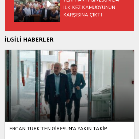
YENİ PARTİ GİRESUN’DA
YÜRÜMEYE KARAR VERDİK
İLK KEZ KAMUOYUNUN
KARŞISINA ÇIKTI
İLGİLİ HABERLER
ERCAN TÜRK’TEN GİRESUN’A YAKIN TAKİP