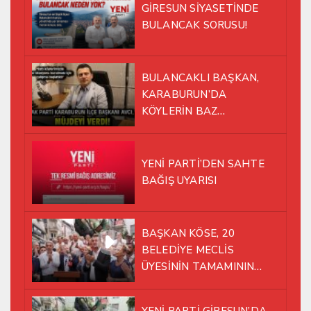
GİRESUN SİYASETİNDE
BULANCAK SORUSU!
BULANCAKLI BAŞKAN,
KARABURUN’DA
KÖYLERİN BAZ
İSTASYONU SORUNUNA EL
ATTI!
YENİ PARTİ’DEN SAHTE
BAĞIŞ UYARISI
BAŞKAN KÖSE, 20
BELEDİYE MECLİS
ÜYESİNİN TAMAMININ
YENİ PARTİ ÇATISI
ALTINDA AYNI YOLDA