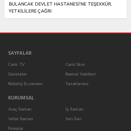
BULANCAK DEVLET HASTANESİ’NE TEŞEKKÜR,
YETKİLİLERE ÇAĞRI
SAYFALAR
Canlı TV
Canlı Skor
Gazeteler
Namaz Vakitleri
Nöbetçi Eczaneler
Yazarlarımız
KURUMSAL
Araç İlanları
İş İlanları
Vefat İlanları
Seri İlan
Firmalar