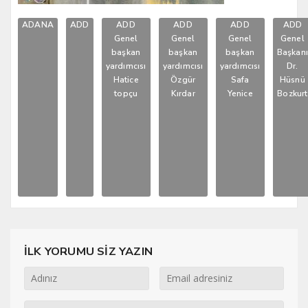
ADANA
ADD
ADD
ADD
ADD
ADD
Genel
Genel
Genel
Genel
başkan
başkan
başkan
Başkan
yardımcısı
yardımcısı
yardımcısı
Dr.
Hatice
Özgür
Safa
Hüsnü
topçu
Kırdar
Yenice
Bozkurt
İLK YORUMU SİZ YAZIN