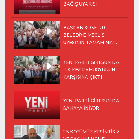
BAĞIŞ UYARISI
BAŞKAN KÖSE, 20
BELEDİYE MECLİS
ÜYESİNİN TAMAMININ
YENİ PARTİ ÇATISI
ALTINDA AYNI YOLDA
YENİ PARTİ GİRESUN’DA
YÜRÜMEYE KARAR VERDİK
İLK KEZ KAMUOYUNUN
KARŞISINA ÇIKTI
YENİ PARTİ GİRESUN’DA
SAHAYA İNİYOR
35 KÖYÜMÜZ KESİNTİSİZ