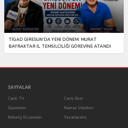
TİGAD GİRESUN’DA YENİ DÖNEM: MURAT
BAYRAKTAR İL TEMSİLCİLİĞİ GÖREVİNE ATANDI
SAYFALAR
Canlı TV
Canlı Skor
Gazeteler
Namaz Vakitleri
Nöbetçi Eczaneler
Yazarlarımız