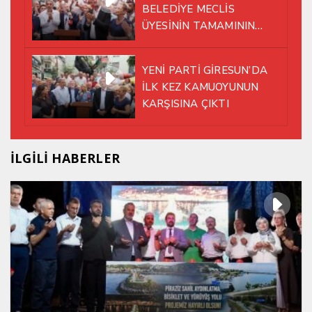
BELEDİYE MECLİS
ÜYESİNİN TAMAMININ
YENİ PARTİ ÇATISI
ALTINDA AYNI YOLDA
YENİ PARTİ GİRESUN’DA
YÜRÜMEYE KARAR VERDİK
İLK KEZ KAMUOYUNUN
KARŞISINA ÇIKTI
İLGİLİ HABERLER