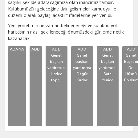
sağlıklı şekilde atlatacağımıza olan inancımız tamdır.
Kulübümüzün geleceğine dair gelişmeler kamuoyu ile
düzenli olarak paylaşılacaktır” ifadelerine yer verildi.
Yeni yönetimin ne zaman belirleneceği ve kulübün yol
haritasının nasıl şekilleneceği önümüzdeki günlerde netlik
kazanacak.
ADANA
ADD
ADD
ADD
ADD
ADD
Genel
Genel
Genel
Genel
başkan
başkan
başkan
Başkan
yardımcısı
yardımcısı
yardımcısı
Dr.
Hatice
Özgür
Safa
Hüsnü
topçu
Kırdar
Yenice
Bozkurt