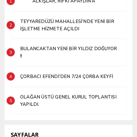
ALKIŞLAR, RIFKI APAYDIN’A
1
TEYYAREDÜZÜ MAHALLESİ’NDE YENİ BİR
2
İŞLETME HİZMETE AÇILDI
BULANCAKTAN YENİ BİR YILDIZ DOĞUYOR
3
!!
ÇORBACI EFENDİ’DEN 7/24 ÇORBA KEYFİ
4
OLAĞAN ÜSTÜ GENEL KURUL TOPLANTISI
5
YAPILDI.
SAYFALAR