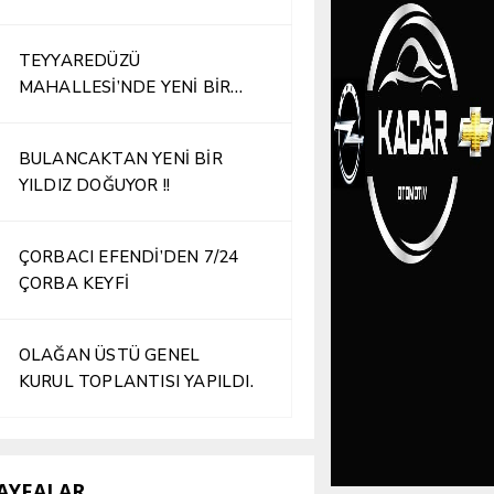
TEYYAREDÜZÜ
MAHALLESİ’NDE YENİ BİR
İŞLETME HİZMETE AÇILDI
BULANCAKTAN YENİ BİR
YILDIZ DOĞUYOR !!
ÇORBACI EFENDİ’DEN 7/24
ÇORBA KEYFİ
OLAĞAN ÜSTÜ GENEL
KURUL TOPLANTISI YAPILDI.
AYFALAR