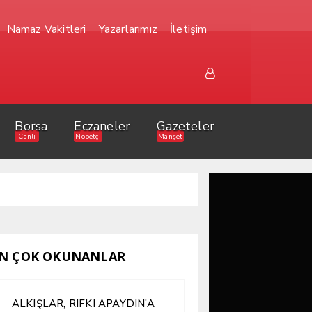
Namaz Vakitleri
Yazarlarımız
İletişim
Borsa
Eczaneler
Gazeteler
Canlı
Nöbetçi
Manşet
N ÇOK OKUNANLAR
ALKIŞLAR, RIFKI APAYDIN’A