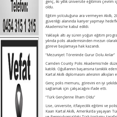
genç, iki yıllık üniversite eğitimini çevr
oldu.
Eğitim yolculuğuna ara vermeyen Akıllı, 202
güvenliği alanında kariyer yapmayı hede
Akademisi’ne kabul edildi.
Yaklaşık altı ay süren yoğun eğitim progr
yılında polis akademisinden mezun olar
göreve başlamaya hak kazandı.
“Mezuniyet Töreninde Gurur Dolu Anlar”
Camden County Polis Akademisi’nde düzenl
katıldı. Oğullarının başarısına tanıklık ed
Kartal Akıllı diplomasını ailesinin alkışları e
Genç polis memuru, görevini en iyi şekild
sağlamak için çalışacağını ifade etti.
“Türk Gençlerine İlham Oldu”
Lise, üniversite, itfaiyecilik eğitimi ve p
Kaan Kartal Akıllı, Amerika’da yaşayan Tü
ve Pennsylvania’daki Türk toplumu tarafın