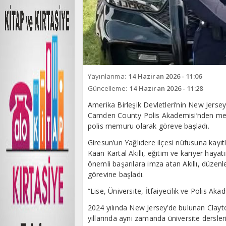
Yayınlanma:
14 Haziran 2026 - 11:06
Güncelleme:
14 Haziran 2026 - 11:28
Amerika Birleşik Devletleri’nin New Jersey
Camden County Polis Akademisi’nden me
polis memuru olarak göreve başladı.
Giresun’un Yağlıdere ilçesi nüfusuna kayıt
Kaan Kartal Akıllı, eğitim ve kariyer haya
önemli başarılara imza atan Akıllı, düze
görevine başladı.
“Lise, Üniversite, İtfaiyecilik ve Polis Aka
2024 yılında New Jersey’de bulunan Clayto
yıllarında aynı zamanda üniversite dersler