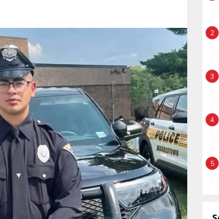
2
3
4
5
S