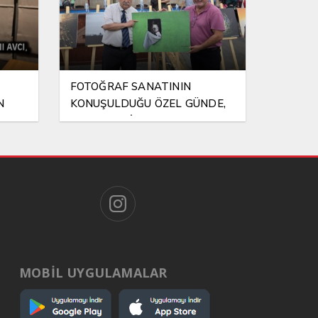
FOTOĞRAF SANATININ
N
KONUŞULDUĞU ÖZEL GÜNDE,
NA EL
ANLAMLI BİR VEFA
MOBİL UYGULAMALAR