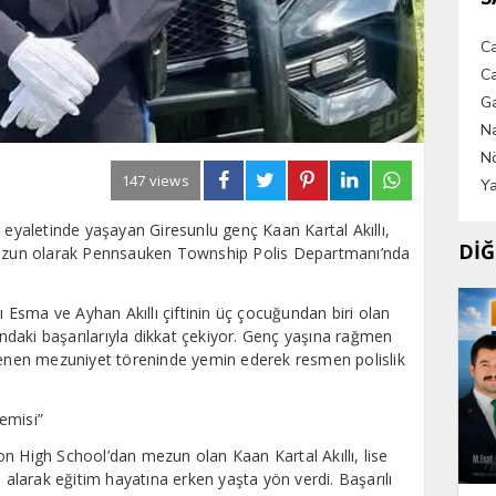
C
Ca
G
Na
Nö
147 views
Ya
 eyaletinde yaşayan Giresunlu genç Kaan Kartal Akıllı,
DİĞ
zun olarak Pennsauken Township Polis Departmanı’nda
lı Esma ve Ayhan Akıllı çiftinin üç çocuğundan biri olan
tındaki başarılarıyla dikkat çekiyor. Genç yaşına rağmen
nlenen mezuniyet töreninde yemin ederek resmen polislik
demisi”
n High School’dan mezun olan Kaan Kartal Akıllı, lise
i alarak eğitim hayatına erken yaşta yön verdi. Başarılı