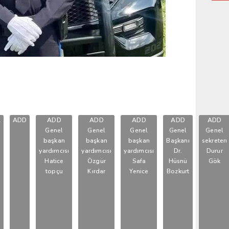
A
ADD
ADD
ADD
ADD
ADD
ADD
Genel
Genel
Genel
Genel
Genel
başkan
başkan
başkan
Başkanı
sekreteri
yardımcısı
yardımcısı
yardımcısı
Dr.
Durur
Hatice
Özgür
Safa
Hüsnü
Gök
topçu
Kırdar
Yenice
Bozkurt