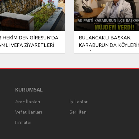
 HEKİM’DEN GİRESUN’DA
BULANCAKLI BAŞKAN,
MLI VEFA ZİYARETLERİ
KARABURUN’DA KÖYLERİ
BAZ İSTASYONU SORUNU
ATTI!
KURUMSAL
Araç İlanları
İş İlanları
Vefat İlanları
Seri İlan
Firmalar