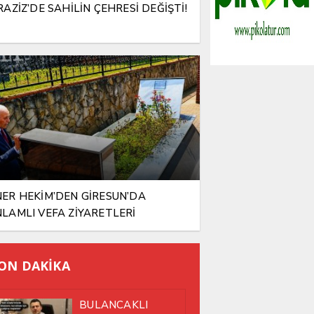
RAZİZ’DE SAHİLİN ÇEHRESİ DEĞİŞTİ!
ER HEKİM’DEN GİRESUN’DA
LAMLI VEFA ZİYARETLERİ
ON DAKİKA
BULANCAKLI