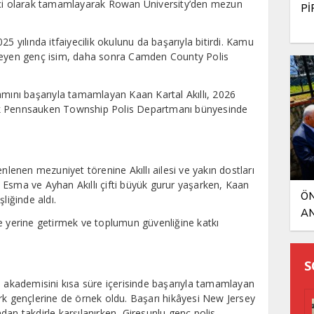
im içi olarak tamamlayarak Rowan University’den mezun
Pİ
5 yılında itfaiyecilik okulunu da başarıyla bitirdi. Kamu
fleyen genç isim, daha sonra Camden County Polis
amını başarıyla tamamlayan Kaan Kartal Akıllı, 2026
ak Pennsauken Township Polis Departmanı bünyesinde
enen mezuniyet törenine Akıllı ailesi ve yakın dostları
en Esma ve Ayhan Akıllı çifti büyük gurur yaşarken, Kaan
ÖN
şliğinde aldı.
AN
e yerine getirmek ve toplumun güvenliğine katkı
S
olis akademisini kısa süre içerisinde başarıyla tamamlayan
rk gençlerine de örnek oldu. Başarı hikâyesi New Jersey
dan takdirle karşılanırken, Giresunlu genç polis