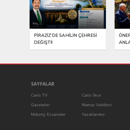
PİRAZİZ’DE SAHİLİN ÇEHRESİ
ÖNER
DEĞİŞTİ!
ANLA
SAYFALAR
Canlı TV
Canlı Skor
Gazeteler
Namaz Vakitleri
Nöbetçi Eczaneler
Yazarlarımız