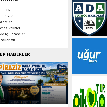
anlı TV
nlı Skor
azeteler
maz Vakitleri
betçi Eczaneler
zarlarımız
ER HABERLER