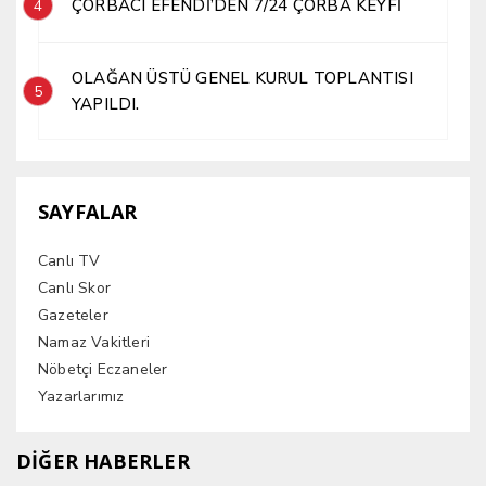
ÇORBACI EFENDİ’DEN 7/24 ÇORBA KEYFİ
4
OLAĞAN ÜSTÜ GENEL KURUL TOPLANTISI
5
YAPILDI.
SAYFALAR
Canlı TV
Canlı Skor
Gazeteler
Namaz Vakitleri
Nöbetçi Eczaneler
Yazarlarımız
DİĞER HABERLER