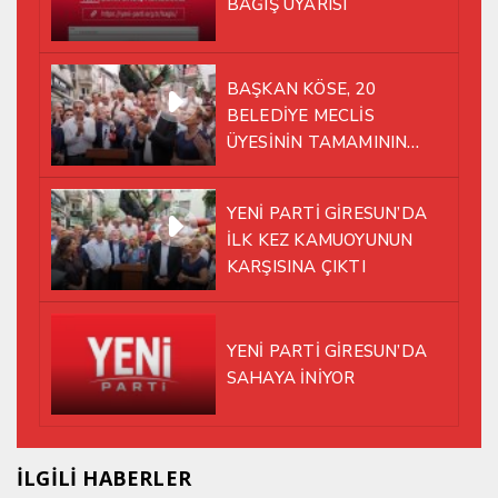
BAĞIŞ UYARISI
BAŞKAN KÖSE, 20
BELEDİYE MECLİS
ÜYESİNİN TAMAMININ
YENİ PARTİ ÇATISI
ALTINDA AYNI YOLDA
YENİ PARTİ GİRESUN’DA
YÜRÜMEYE KARAR VERDİK
İLK KEZ KAMUOYUNUN
KARŞISINA ÇIKTI
YENİ PARTİ GİRESUN’DA
SAHAYA İNİYOR
İLGİLİ HABERLER