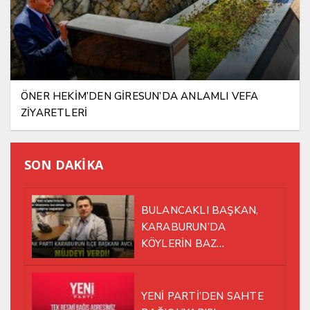
ÖNER HEKİM’DEN GİRESUN’DA ANLAMLI VEFA
ZİYARETLERİ
SON DAKİKA
BULANCAKLI BAŞKAN,
KARABURUN’DA
KÖYLERİN BAZ
İSTASYONU SORUNUNA EL
ATTI!
YENİ PARTİ’DEN SAHTE