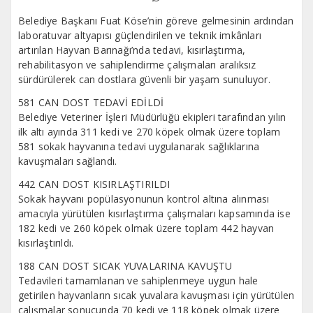
Belediye Başkanı Fuat Köse’nin göreve gelmesinin ardından
laboratuvar altyapısı güçlendirilen ve teknik imkânları
artırılan Hayvan Barınağı’nda tedavi, kısırlaştırma,
rehabilitasyon ve sahiplendirme çalışmaları aralıksız
sürdürülerek can dostlara güvenli bir yaşam sunuluyor.
581 CAN DOST TEDAVİ EDİLDİ
Belediye Veteriner İşleri Müdürlüğü ekipleri tarafından yılın
ilk altı ayında 311 kedi ve 270 köpek olmak üzere toplam
581 sokak hayvanına tedavi uygulanarak sağlıklarına
kavuşmaları sağlandı.
442 CAN DOST KISIRLAŞTIRILDI
Sokak hayvanı popülasyonunun kontrol altına alınması
amacıyla yürütülen kısırlaştırma çalışmaları kapsamında ise
182 kedi ve 260 köpek olmak üzere toplam 442 hayvan
kısırlaştırıldı.
188 CAN DOST SICAK YUVALARINA KAVUŞTU
Tedavileri tamamlanan ve sahiplenmeye uygun hale
getirilen hayvanların sıcak yuvalara kavuşması için yürütülen
çalışmalar sonucunda 70 kedi ve 118 köpek olmak üzere