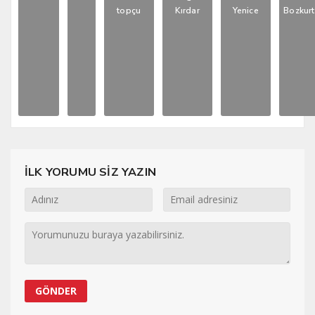
topçu
Kırdar
Yenice
Bozkurt
İLK YORUMU SİZ YAZIN