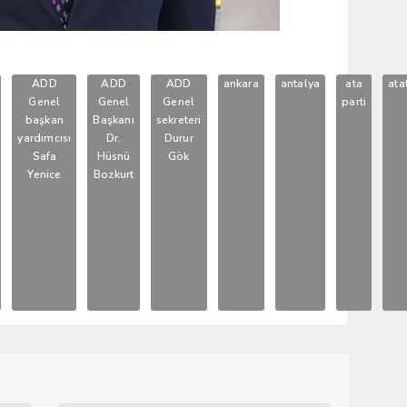
ADD
ADD
ADD
ankara
antalya
ata
ata
Genel
Genel
Genel
parti
başkan
Başkanı
sekreteri
yardımcısı
Dr.
Durur
Safa
Hüsnü
Gök
Yenice
Bozkurt