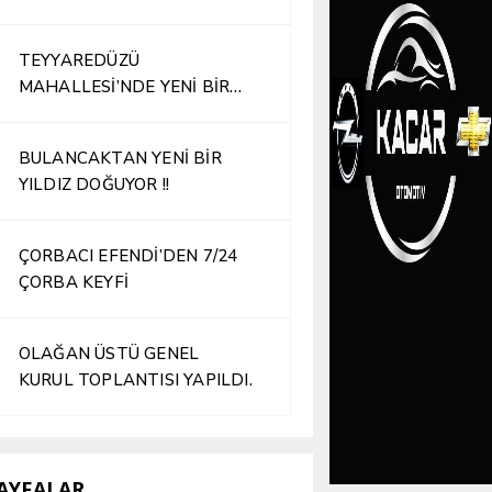
TEYYAREDÜZÜ
MAHALLESİ’NDE YENİ BİR
İŞLETME HİZMETE AÇILDI
BULANCAKTAN YENİ BİR
YILDIZ DOĞUYOR !!
ÇORBACI EFENDİ’DEN 7/24
ÇORBA KEYFİ
OLAĞAN ÜSTÜ GENEL
KURUL TOPLANTISI YAPILDI.
AYFALAR