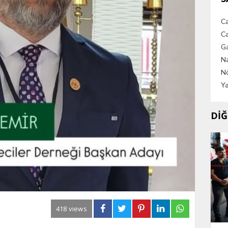
C
Ca
G
Na
Nö
Ya
DİĞ
418 views