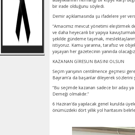
bir irade olduğunu söyledi.
Demir açıklamasında şu ifadelere yer verd
“Amacımız mevcut yönetimi eleştirmek değ
ve daha heyecanlı bir yapıya kavuşturmaktı
şekilde gündeme taşımak, meslektaşlarım
istiyoruz. Kamu yararına, tarafsız ve obje
yaşayan her gazetecinin yanında olacağız
KAZANAN GİRESUN BASINI OLSUN
Seçim yarışının centilmence geçmesi ger
Bayram’a da başarılar dileyerek sözlerini
“Bu seçimde kazanan sadece bir aday ya da
Derneği olmalıdır.”
6 Haziran’da yapılacak genel kurulda üyel
önümüzdeki dört yıllık yol haritasını belirl