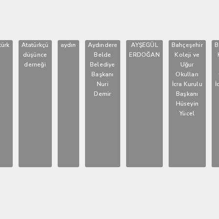
türk
Atatürkçü
aydın
Aydındere
AYŞEGÜL
Bahçeşehir
B
düşünce
Belde
ERDOĞAN
Koleji ve
derneği
Belediye
Uğur
Başkanı
Okulları
Nuri
İcra Kurulu
İ
Demir
Başkanı
Hüseyin
Yücel