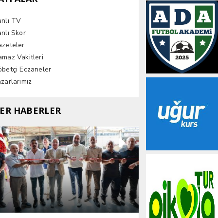
anlı TV
nlı Skor
azeteler
maz Vakitleri
betçi Eczaneler
zarlarımız
ER HABERLER