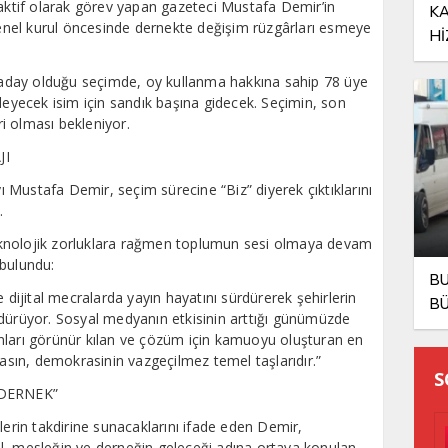
 aktif olarak görev yapan gazeteci Mustafa Demir’in
K
 genel kurul öncesinde dernekte değişim rüzgârları esmeye
Hİ
aday olduğu seçimde, oy kullanma hakkına sahip 78 üye
leyecek isim için sandık başına gidecek. Seçimin, son
ri olması bekleniyor.
JI
Mustafa Demir, seçim sürecine “Biz” diyerek çıktıklarını
.
knolojik zorluklara rağmen toplumun sesi olmaya devam
 bulundu:
BU
 dijital mecralarda yayın hayatını sürdürerek şehirlerin
B
rdürüyor. Sosyal medyanın etkisinin arttığı günümüzde
nları görünür kılan ve çözüm için kamuoyu oluşturan en
basın, demokrasinin vazgeçilmez temel taşlarıdır.”
S
 DERNEK”
lerin takdirine sunacaklarını ifade eden Demir,
eğil, mesleğin ve derneğin geleceği adına ortaya konulan