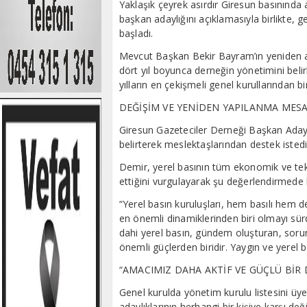
Yaklaşık çeyrek asırdır Giresun basınında
başkan adaylığını açıklamasıyla birlikte,
başladı.
Mevcut Başkan Bekir Bayram’ın yeniden 
dört yıl boyunca derneğin yönetimini belir
yılların en çekişmeli genel kurullarından bi
DEĞİŞİM VE YENİDEN YAPILANMA MESA
Giresun Gazeteciler Derneği Başkan Adayı 
belirterek meslektaşlarından destek istedi
Demir, yerel basının tüm ekonomik ve te
ettiğini vurgulayarak şu değerlendirmede
“Yerel basın kuruluşları, hem basılı hem de
en önemli dinamiklerinden biri olmayı sü
dahi yerel basın, gündem oluşturan, soru
önemli güçlerden biridir. Yaygın ve yerel 
“AMACIMIZ DAHA AKTİF VE GÜÇLÜ BİR
Genel kurulda yönetim kurulu listesini üye
adaylıklarının herhangi bir kişiye karşı d