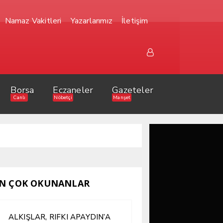
Namaz Vakitleri
Yazarlarımız
İletişim
Borsa
Eczaneler
Gazeteler
Canlı
Nöbetçi
Manşet
N ÇOK OKUNANLAR
ALKIŞLAR, RIFKI APAYDIN’A