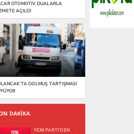
ACAR OTOMOTİV DUALARLA
ZMETE AÇILDI
LANCAK’TA DOLMUŞ TARTIŞMASI
ÜYÜYOR
ON DAKİKA
YENİ PARTİ’DEN