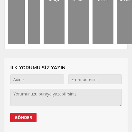
topçu
Kırdar
Yenice
Bozkurt
İLK YORUMU SİZ YAZIN