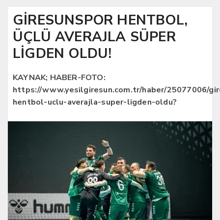
GİRESUNSPOR HENTBOL,
ÜÇLÜ AVERAJLA SÜPER
LİGDEN OLDU!
KAYNAK; HABER-FOTO:
https://www.yesilgiresun.com.tr/haber/25077006/gi
hentbol-uclu-averajla-super-ligden-oldu?