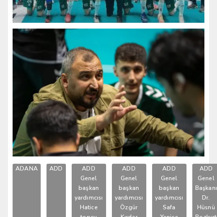
ADANA
ADD
ADD
ADD
ADD
ADD
Genel
Genel
Genel
Genel
başkan
başkan
başkan
Başkan
yardımcısı
yardımcısı
yardımcısı
Dr.
Hatice
Özgür
Safa
Hüsnü