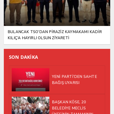
BULANCAK TSO’DAN PİRAZİZ KAYMAKAMI KADİR
KILIÇ’A HAYIRLI OLSUN ZİYARETİ
SON DAKİKA
YENİ PARTİ’DEN SAHTE
BAĞIŞ UYARISI
BAŞKAN KÖSE, 20
BELEDİYE MECLİS