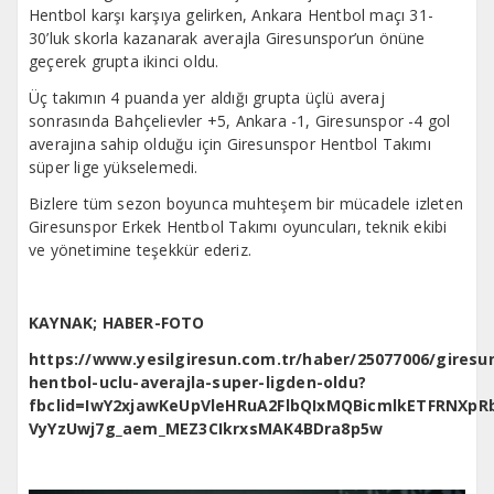
Hentbol karşı karşıya gelirken, Ankara Hentbol maçı 31-
30’luk skorla kazanarak averajla Giresunspor’un önüne
geçerek grupta ikinci oldu.
Üç takımın 4 puanda yer aldığı grupta üçlü averaj
sonrasında Bahçelievler +5, Ankara -1, Giresunspor -4 gol
averajına sahip olduğu için Giresunspor Hentbol Takımı
süper lige yükselemedi.
Bizlere tüm sezon boyunca muhteşem bir mücadele izleten
Giresunspor Erkek Hentbol Takımı oyuncuları, teknik ekibi
ve yönetimine teşekkür ederiz.
KAYNAK; HABER-FOTO
https://www.yesilgiresun.com.tr/haber/25077006/giresu
hentbol-uclu-averajla-super-ligden-oldu?
fbclid=IwY2xjawKeUpVleHRuA2FlbQIxMQBicmlkETFRNXp
VyYzUwj7g_aem_MEZ3CIkrxsMAK4BDra8p5w