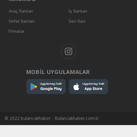
Araç İlanları
İş İlanları
Vefat İlanları
Seri İlan
Firmalar
MOBİL UYGULAMALAR
© 2022 bulancakhaber - Bulancakhaber.com.tr