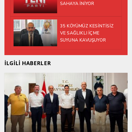
SAHAYA İNİYOR
35 KÖYÜMÜZ KESİNTİSİZ
VE SAĞLIKLI İÇME
SUYUNA KAVUŞUYOR
İLGİLİ HABERLER