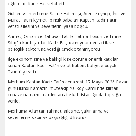
oğlu olan Kadir Fat vefat etti.
Gülsen ve merhume Saime Fat’ın eşi, Arzu, Zeynep, İnci ve
Murat Fat’ın kıymetli biricik babaları Kaptan Kadir Fat’ın
vefatı ailesini ve sevenlerini yasa boğdu.
Ahmet, Orhan ve Bahtiyar Fat ile Fatma Tosun ve Emine
Sıbıç’ın kardeşi olan Kadir Fat, uzun yıllar denizcilik ve
balıkçılık sektörüne verdiği emekle tanınıyordu.
İlçe ekonomisine ve balıkçılık sektörüne önemli katkılar
sunan Kaptan Kadir Fat’ın vefat haberi, bölgede büyük
üzüntü yarattı.
Merhum Kaptan Kadir Fat’ın cenazesi, 17 Mayıs 2026 Pazar
günü ikindi namazını müteakip Yalıköy Camii’nde kılınan
cenaze namazının ardından aile kabristanlığında toprağa
verildi.
Merhuma Allah’tan rahmet; ailesine, yakınlarına ve
sevenlerine sabır ve başsağlığı diliyoruz.