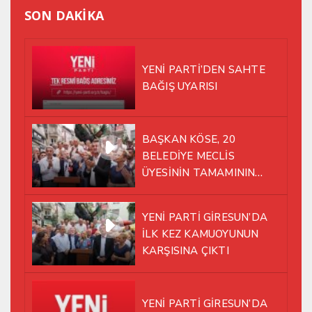
SON DAKİKA
YENİ PARTİ’DEN SAHTE
BAĞIŞ UYARISI
BAŞKAN KÖSE, 20
BELEDİYE MECLİS
ÜYESİNİN TAMAMININ
YENİ PARTİ ÇATISI
ALTINDA AYNI YOLDA
YENİ PARTİ GİRESUN’DA
YÜRÜMEYE KARAR VERDİK
İLK KEZ KAMUOYUNUN
KARŞISINA ÇIKTI
YENİ PARTİ GİRESUN’DA