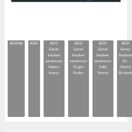
ADANA
ADD
ADD
ADD
ADD
ADD
Genel
Genel
Genel
Genel
başkan
başkan
başkan
Başkan
yardımcısı
yardımcısı
yardımcısı
Dr.
Hatice
Özgür
Safa
Hüsnü
topçu
Kırdar
Yenice
Bozkurt