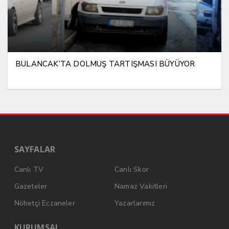
BULANCAK’TA DOLMUŞ TARTIŞMASI BÜYÜYOR
SAYFALAR
Canlı TV
Canlı Skor
Gazeteler
Namaz Vakitleri
Nöbetçi Eczaneler
Yazarlarımız
KURUMSAL