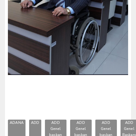
ADANA
ADD
ADD
ADD
ADD
ADD
Genel
Genel
Genel
Genel
başkan
başkan
başkan
Başkan