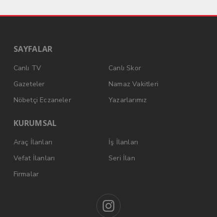
SAYFALAR
Canlı TV
Canlı Skor
Gazeteler
Namaz Vakitleri
Nöbetçi Eczaneler
Yazarlarımız
KURUMSAL
Araç İlanları
İş İlanları
Vefat İlanları
Seri İlan
Firmalar