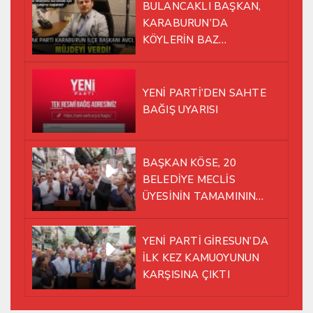
BULANCAKLI BAŞKAN,
KARABURUN’DA
KÖYLERİN BAZ
İSTASYONU SORUNUNA EL
ATTI!
YENİ PARTİ’DEN SAHTE
BAĞIŞ UYARISI
BAŞKAN KÖSE, 20
BELEDİYE MECLİS
ÜYESİNİN TAMAMININ
YENİ PARTİ ÇATISI
ALTINDA AYNI YOLDA
YENİ PARTİ GİRESUN’DA
YÜRÜMEYE KARAR VERDİK
İLK KEZ KAMUOYUNUN
KARŞISINA ÇIKTI