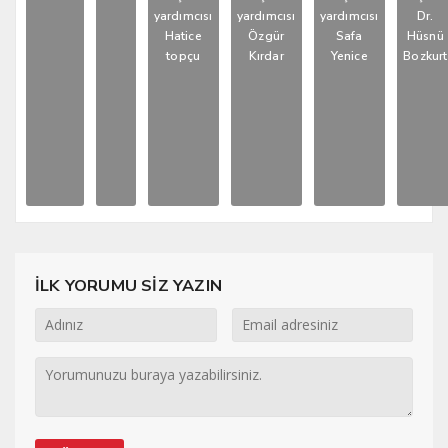
yardımcısı
yardımcısı
yardımcısı
Dr.
Hatice
Özgür
Safa
Hüsnü
topçu
Kırdar
Yenice
Bozkurt
İLK YORUMU SİZ YAZIN