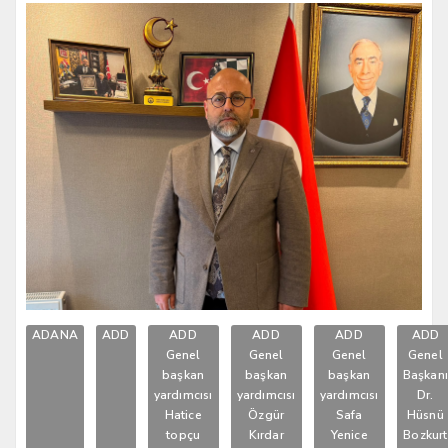
ADANA
ADD
ADD
ADD
ADD
ADD
Genel
Genel
Genel
Genel
başkan
başkan
başkan
Başkan
yardımcısı
yardımcısı
yardımcısı
Dr.
Hatice
Özgür
Safa
Hüsnü
topçu
Kırdar
Yenice
Bozkurt