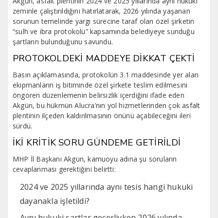
Akgün, asfalt plentinin 2024 ve 2025 yıllarında aynı hukuki
zeminle çalıştırıldığını hatırlatarak, 2026 yılında yaşanan
sorunun temelinde yargı sürecine taraf olan özel şirketin
“sulh ve ibra protokolü” kapsamında belediyeye sunduğu
şartların bulunduğunu savundu.
PROTOKOLDEKİ MADDEYE DİKKAT ÇEKTİ
Basın açıklamasında, protokolün 3.1 maddesinde yer alan
ekipmanların iş bitiminde özel şirkete teslim edilmesini
öngören düzenlemenin belirsizlik içerdiğini ifade eden
Akgün, bu hükmün Alucra’nın yol hizmetlerinden çok asfalt
plentinin ilçeden kaldırılmasının önünü açabileceğini ileri
sürdü.
İKİ KRİTİK SORU GÜNDEME GETİRİLDİ
MHP İl Başkanı Akgün, kamuoyu adına şu soruların
cevaplanması gerektiğini belirtti:
2024 ve 2025 yıllarında aynı tesis hangi hukuki
dayanakla işletildi?
Aynı hukuki şartlar geçerliyken 2026 yılında