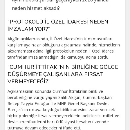
neden hizmet aksadı?
“PROTOKOLÜ İL ÖZEL İDARESİ NEDEN
İMZALAMIYOR?”
Akgün açıklamasında, İl Özel İdaresi’nin tüm masrafları
karşılamaya hazır olduğunu açıklaması halinde, hizmetlerin
aksamaması adına ilgili protokolün neden İl Özel İdaresi
tarafından imzalanmadığını da kamuoyu adına sordu.
“CUMHUR İTTİFAKI’NIN BİRLİĞİNE GÖLGE
DÜŞÜRMEYE ÇALIŞANLARA FIRSAT
VERMEYECEĞİZ”
Açıklamasının sonunda Cumhur İttifakı’nın birlik ve
beraberliğine vurgu yapan Salih Akgün, Cumhurbaşkanı
Recep Tayyip Erdoğan ile MHP Genel Başkanı Devlet
Bahçeli’nin ortaya koyduğu birlik iradesine zarar verecek
hiçbir polemiğe fırsat vermeyeceklerini belirterek, millet ve
devlet menfaatlerini her türlü siyasi hesabın üzerinde
tutmaya devam edeceklerini ifade etti.