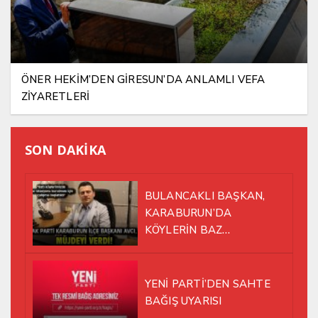
ÖNER HEKİM’DEN GİRESUN’DA ANLAMLI VEFA
ZİYARETLERİ
SON DAKİKA
BULANCAKLI BAŞKAN,
KARABURUN’DA
KÖYLERİN BAZ
İSTASYONU SORUNUNA EL
ATTI!
YENİ PARTİ’DEN SAHTE
BAĞIŞ UYARISI