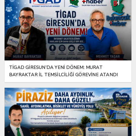
TİGAD GİRESUN’DA YENİ DÖNEM: MURAT
BAYRAKTAR İL TEMSİLCİLİĞİ GÖREVİNE ATANDI