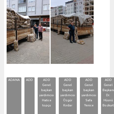
ADANA
ADD
ADD
ADD
ADD
ADD
Genel
Genel
Genel
Genel
başkan
başkan
başkan
Başkan
yardımcısı
yardımcısı
yardımcısı
Dr.
Hatice
Özgür
Safa
Hüsnü
topçu
Kırdar
Yenice
Bozkurt