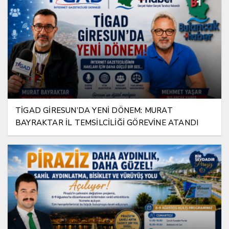
TİGAD GİRESUN’DA YENİ DÖNEM: MURAT
BAYRAKTAR İL TEMSİLCİLİĞİ GÖREVİNE ATANDI