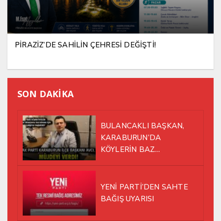
PİRAZİZ’DE SAHİLİN ÇEHRESİ DEĞİŞTİ!
SON DAKİKA
BULANCAKLI BAŞKAN,
KARABURUN’DA
KÖYLERİN BAZ
İSTASYONU SORUNUNA EL
ATTI!
YENİ PARTİ’DEN SAHTE
BAĞIŞ UYARISI