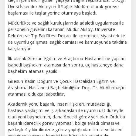
Geçmişte sancılı günler yaşayan sağlık teşkilatında, Dr.Öğr.
Üyesi İskender Aksoy’un İl Sağlık Müdürü olarak göreve
başlaması ile taşlar yerine oturmaya başladı.
Müdürlükte ve sağlık kuruluşlarında adaletli uygulaması ile
personelin güvenini kazanan Müdür Aksoy, Üniversite
Rektörü ve Tıp Fakültesi Dekanı ile koordineli, siyasi erk ile
de uyumlu çalışması sağlık camiası ve kamuoyunda takdirle
karşılanıyor.
İlk olarak Giresun Eğitim ve Araştırma Hastanesi’ne yapılan
isabetli başhekim atamasından sonra, üç hastaneye daha
başhekim ataması yapıldı.
Giresun Kadın Doğum ve Çocuk Hastalıkları Eğitim ve
Araştırma Hastanesi Başhekimliğine Doç. Dr. Ali Altınbaş’ın
atanması oldukça isabetlidir.
Akademik yönü başarılı, insani ilişkileri, mütevazılığı,
hastaya yaklaşımı ve iş arkadaşları ile uyumu üst düzeyde
olan yeni başhekimin, daha önceki görev yeri olan Ordu’da
başarılı idarecilik görevi yapması, bölge evladı olması ve
yaklaşık 4 yıldır ilimizde görev yaptığından ilimizi ve bizleri
yeterince tanıması kendisi için büyük bir avantajdır.