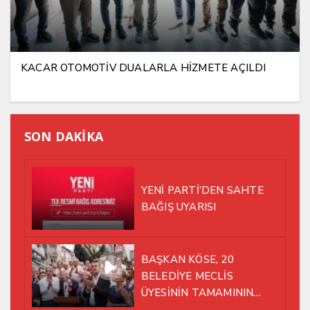
KACAR OTOMOTİV DUALARLA HİZMETE AÇILDI
SON DAKİKA
YENİ PARTİ’DEN SAHTE
BAĞIŞ UYARISI
BAŞKAN KÖSE, 20
BELEDİYE MECLİS
ÜYESİNİN TAMAMININ
YENİ PARTİ ÇATISI