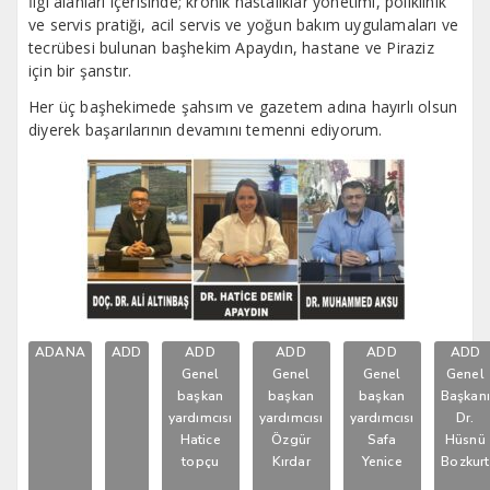
İlgi alanları içerisinde; kronik hastalıklar yönetimi, poliklinik
ve servis pratiği, acil servis ve yoğun bakım uygulamaları ve
tecrübesi bulunan başhekim Apaydın, hastane ve Piraziz
için bir şanstır.
Her üç başhekimede şahsım ve gazetem adına hayırlı olsun
diyerek başarılarının devamını temenni ediyorum.
ADANA
ADD
ADD
ADD
ADD
ADD
Genel
Genel
Genel
Genel
başkan
başkan
başkan
Başkan
yardımcısı
yardımcısı
yardımcısı
Dr.
Hatice
Özgür
Safa
Hüsnü
topçu
Kırdar
Yenice
Bozkurt