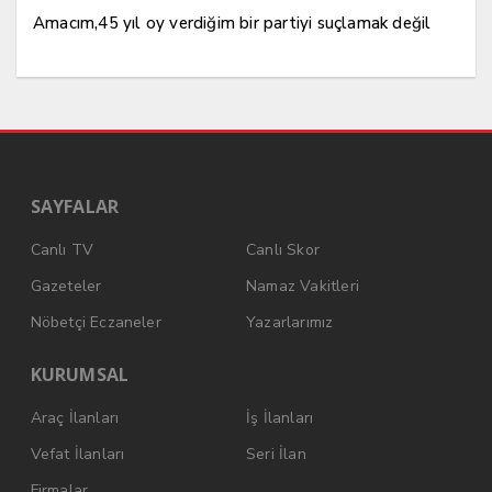
Amacım,45 yıl oy verdiğim bir partiyi suçlamak değil
SAYFALAR
Canlı TV
Canlı Skor
Gazeteler
Namaz Vakitleri
Nöbetçi Eczaneler
Yazarlarımız
KURUMSAL
Araç İlanları
İş İlanları
Vefat İlanları
Seri İlan
Firmalar