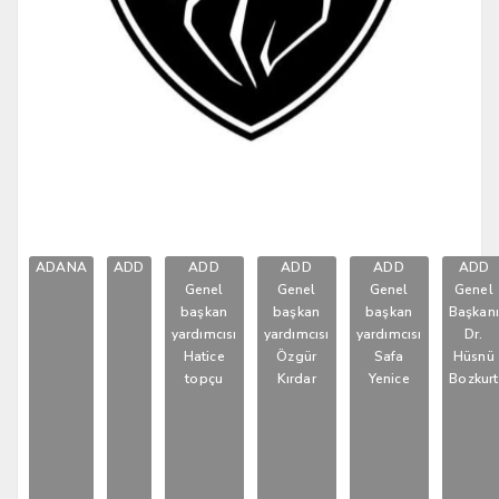
ADANA
ADD
ADD
ADD
ADD
ADD
Genel
Genel
Genel
Genel
başkan
başkan
başkan
Başkan
yardımcısı
yardımcısı
yardımcısı
Dr.
Hatice
Özgür
Safa
Hüsnü
topçu
Kırdar
Yenice
Bozkurt