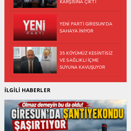
KARŞISINA ÇIKTI
YENİ PARTİ GİRESUN’DA
SAHAYA İNİYOR
35 KÖYÜMÜZ KESİNTİSİZ
VE SAĞLIKLI İÇME
SUYUNA KAVUŞUYOR
İLGİLİ HABERLER