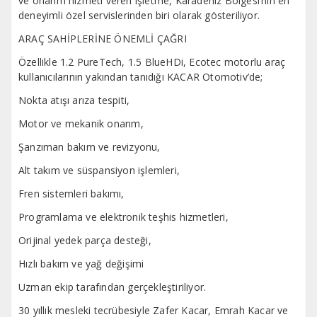
ve onarım hizmeti veren işletme, Karadeniz Bölgesi’nin en
deneyimli özel servislerinden biri olarak gösteriliyor.
ARAÇ SAHİPLERİNE ÖNEMLİ ÇAĞRI
Özellikle 1.2 PureTech, 1.5 BlueHDi, Ecotec motorlu araç
kullanıcılarının yakından tanıdığı KACAR Otomotiv’de;
Nokta atışı arıza tespiti,
Motor ve mekanik onarım,
Şanzıman bakım ve revizyonu,
Alt takım ve süspansiyon işlemleri,
Fren sistemleri bakımı,
Programlama ve elektronik teşhis hizmetleri,
Orijinal yedek parça desteği,
Hızlı bakım ve yağ değişimi
Uzman ekip tarafından gerçekleştiriliyor.
30 yıllık mesleki tecrübesiyle Zafer Kacar, Emrah Kacar ve