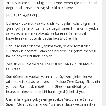
Yıldıray Kacar’ın öncülüğünde hizmet veren işletme, “Yetkili
değil, etkili servis” anlayışıyla dikkat çekiyor.
KULİSLER HAREKETLİ!
Bulancak otomotiv sektöründe konuşulan kulis bilgilerine
göre, çok yakın bir zamanda birçok önemli markanın yetkili
servis açılışlarının yapılacağı ve bununla ilgili müjdeli
haberlerin kamuoyuyla paylaşılacağı öğrenildi.
Henüz resmi açıklama yapılmazken, sektör temsilcileri
Bulancak’ın otomotiv alanında bölgesel bir çekim merkezi
haline geleceğini ifade ediyor.
YAKUP ZERE SANAYİ SİTESİ BULANCAK’IN YENİ MARKASI
OLUYOR
Son dönemde yapılan yatırımlar, büyüyen işletmeler ve
artan teknik kapasite sayesinde Yakup Zere Sanayi Sitesi’nin
yalnızca Bulancak’ın değil, tüm Giresun’un dikkat çeken
ticaret merkezlerinden biri haline geldiği belirtiliyor.
Uzmanlara göre çok yakın gelecekte Yakup Zere Sanayi
Sitesi, “Bulancak’ın markası” olarak anılacak ve çevre il ve