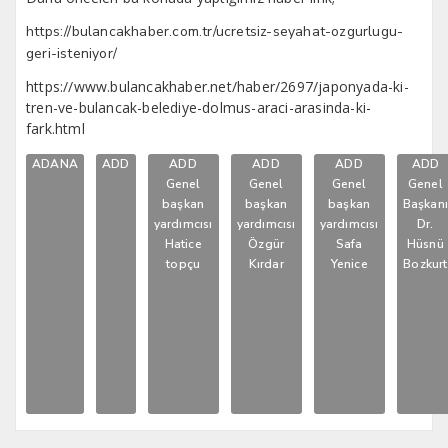
https://bulancakhaber.com.tr/ucretsiz-seyahat-ozgurlugu-
geri-isteniyor/
https://www.bulancakhaber.net/haber/2697/japonyada-ki-
tren-ve-bulancak-belediye-dolmus-araci-arasinda-ki-
fark.html
ADANA
ADD
ADD
ADD
ADD
ADD
Genel
Genel
Genel
Genel
başkan
başkan
başkan
Başkan
yardımcısı
yardımcısı
yardımcısı
Dr.
Hatice
Özgür
Safa
Hüsnü
topçu
Kırdar
Yenice
Bozkurt