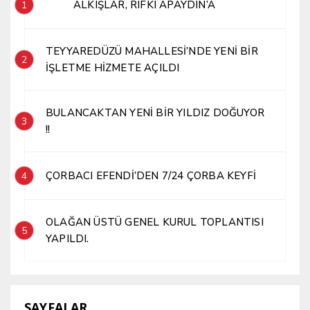
ALKIŞLAR, RIFKI APAYDIN’A
1
TEYYAREDÜZÜ MAHALLESİ’NDE YENİ BİR
2
İŞLETME HİZMETE AÇILDI
BULANCAKTAN YENİ BİR YILDIZ DOĞUYOR
3
!!
ÇORBACI EFENDİ’DEN 7/24 ÇORBA KEYFİ
4
OLAĞAN ÜSTÜ GENEL KURUL TOPLANTISI
5
YAPILDI.
SAYFALAR