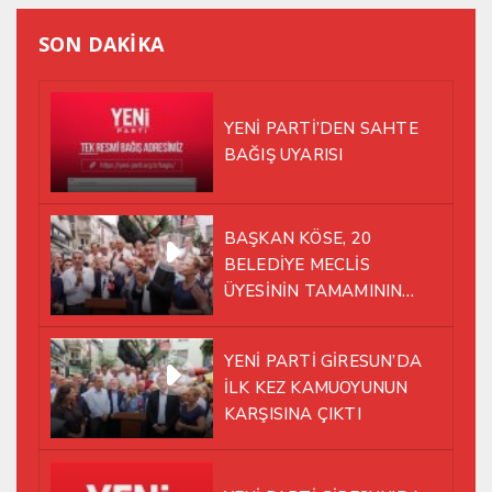
SON DAKİKA
YENİ PARTİ’DEN SAHTE
BAĞIŞ UYARISI
BAŞKAN KÖSE, 20
BELEDİYE MECLİS
ÜYESİNİN TAMAMININ
YENİ PARTİ ÇATISI
ALTINDA AYNI YOLDA
YENİ PARTİ GİRESUN’DA
YÜRÜMEYE KARAR VERDİK
İLK KEZ KAMUOYUNUN
KARŞISINA ÇIKTI