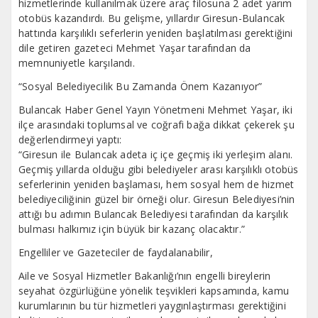
hizmetlerinde kullanılmak üzere araç filosuna 2 adet yarım
otobüs kazandırdı. Bu gelişme, yıllardır Giresun-Bulancak
hattında karşılıklı seferlerin yeniden başlatılması gerektiğini
dile getiren gazeteci Mehmet Yaşar tarafından da
memnuniyetle karşılandı.
“Sosyal Belediyecilik Bu Zamanda Önem Kazanıyor”
Bulancak Haber Genel Yayın Yönetmeni Mehmet Yaşar, iki
ilçe arasındaki toplumsal ve coğrafi bağa dikkat çekerek şu
değerlendirmeyi yaptı:
“Giresun ile Bulancak adeta iç içe geçmiş iki yerleşim alanı.
Geçmiş yıllarda olduğu gibi belediyeler arası karşılıklı otobüs
seferlerinin yeniden başlaması, hem sosyal hem de hizmet
belediyeciliğinin güzel bir örneği olur. Giresun Belediyesi’nin
attığı bu adımın Bulancak Belediyesi tarafından da karşılık
bulması halkımız için büyük bir kazanç olacaktır.”
Engelliler ve Gazeteciler de faydalanabilir,
Aile ve Sosyal Hizmetler Bakanlığı’nın engelli bireylerin
seyahat özgürlüğüne yönelik teşvikleri kapsamında, kamu
kurumlarının bu tür hizmetleri yaygınlaştırması gerektiğini