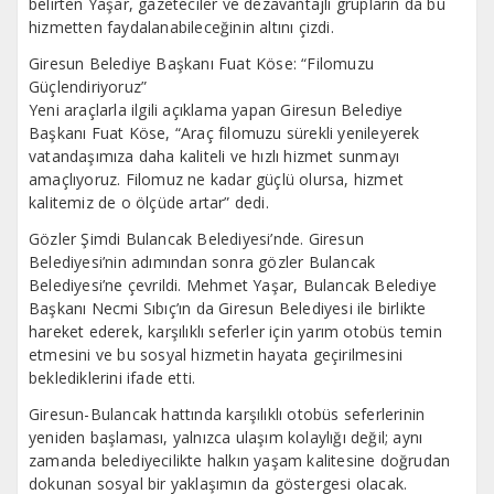
belirten Yaşar, gazeteciler ve dezavantajlı grupların da bu
hizmetten faydalanabileceğinin altını çizdi.
Giresun Belediye Başkanı Fuat Köse: “Filomuzu
Güçlendiriyoruz”
Yeni araçlarla ilgili açıklama yapan Giresun Belediye
Başkanı Fuat Köse, “Araç filomuzu sürekli yenileyerek
vatandaşımıza daha kaliteli ve hızlı hizmet sunmayı
amaçlıyoruz. Filomuz ne kadar güçlü olursa, hizmet
kalitemiz de o ölçüde artar” dedi.
Gözler Şimdi Bulancak Belediyesi’nde. Giresun
Belediyesi’nin adımından sonra gözler Bulancak
Belediyesi’ne çevrildi. Mehmet Yaşar, Bulancak Belediye
Başkanı Necmi Sıbıç’ın da Giresun Belediyesi ile birlikte
hareket ederek, karşılıklı seferler için yarım otobüs temin
etmesini ve bu sosyal hizmetin hayata geçirilmesini
beklediklerini ifade etti.
Giresun-Bulancak hattında karşılıklı otobüs seferlerinin
yeniden başlaması, yalnızca ulaşım kolaylığı değil; aynı
zamanda belediyecilikte halkın yaşam kalitesine doğrudan
dokunan sosyal bir yaklaşımın da göstergesi olacak.