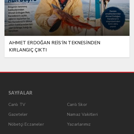
AHMET ERDOĞAN REİS’İN TEKNESİNDEN
KIRLANGIÇ ÇIKTI
SAYFALAR
Canlı TV
Canlı Skor
Gazeteler
Namaz Vakitleri
Nöbetçi Eczaneler
Yazarlarımız