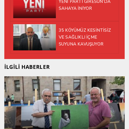
YENİ PARTİ GİRESUN’DA
SAHAYA İNİYOR
35 KÖYÜMÜZ KESİNTİSİZ
VE SAĞLIKLI İÇME
SUYUNA KAVUŞUYOR
İLGİLİ HABERLER